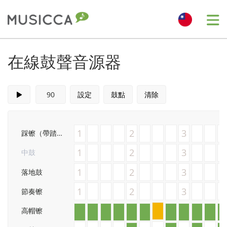
Me
Bahasa Indonesia
在線鼓聲音源器
Български
設定
鼓點
清除
Dansk
1
2
3
踩镲（帶踏板）
Deutsch
1
2
3
中鼓
1
2
3
落地鼓
English
1
2
3
節奏镲
高帽镲
Español