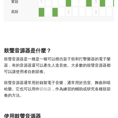
1
3
軍鼓
Français
2
3
底鼓
한국어
हिन्दी
鼓聲音源器是什麼？
鼓聲音源器是一種是一種可以模仿架子鼓和打擊樂器的電子樂
Italiano
器，有的音源器還可以產生人造音效。大多數的鼓聲音源器都
可以讓使用者自創節奏。
日本語
鼓聲音源器通常用於錄製電子音樂，通常用於浩室、舞曲和嘻
哈樂。它也可以用作
節拍器
，作為練習的輔助或研究各種鼓節
奏的方法。
Polski
Português
使用鼓聲音源器