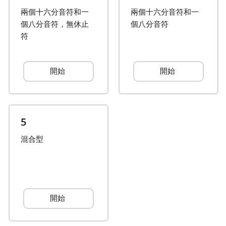
兩個十六分音符和一
兩個十六分音符和一
Français
個八分音符，無休止
個八分音符
符
한국어
開始
開始
हिन्दी
Italiano
5
混合型
日本語
Polski
開始
Português