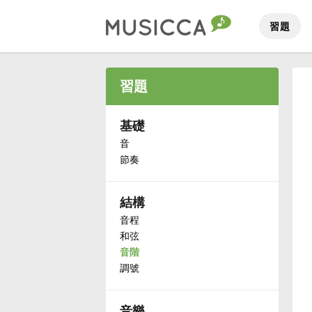
習題
Bahasa Indonesia
習題
Български
基礎
音
節奏
Dansk
結構
Deutsch
音程
和弦
English
音階
調號
Español
音樂