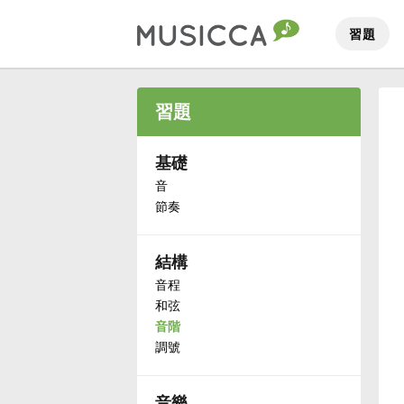
習題
Bahasa Indonesia
習題
Български
基礎
音
節奏
Dansk
結構
Deutsch
音程
和弦
English
音階
調號
Español
音樂