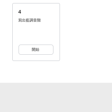
4
寫出藍調音階
開始