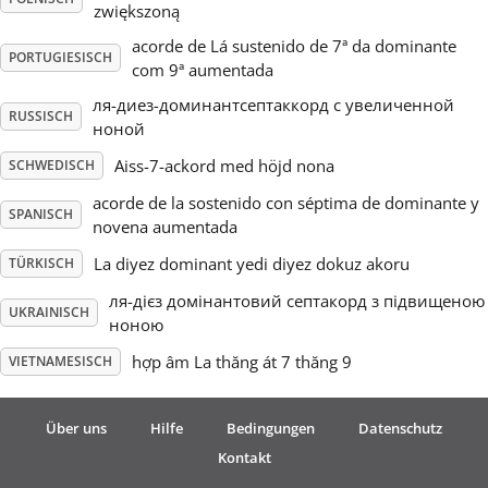
zwiększoną
acorde de Lá sustenido de 7ª da dominante
PORTUGIESISCH
com 9ª aumentada
ля-диез-доминантсептаккорд с увеличенной
RUSSISCH
ноной
Aiss-7-ackord med höjd nona
SCHWEDISCH
acorde de la sostenido con séptima de dominante y
SPANISCH
novena aumentada
La diyez dominant yedi diyez dokuz akoru
TÜRKISCH
ля-дієз домінантовий септакорд з підвищеною
UKRAINISCH
ноною
hợp âm La thăng át 7 thăng 9
VIETNAMESISCH
Über uns
Hilfe
Bedingungen
Datenschutz
Kontakt