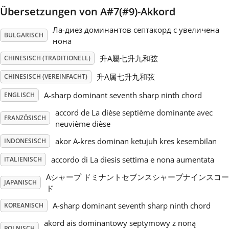
Übersetzungen von A#7(#9)-Akkord
Русский
Ла-диез доминантов септакорд с увеличена
BULGARISCH
нона
Svenska
升A屬七升九和弦
CHINESISCH (TRADITIONELL)
升A属七升九和弦
CHINESISCH (VEREINFACHT)
Tiếng Việt
A-sharp dominant seventh sharp ninth chord
ENGLISCH
accord de La dièse septième dominante avec
FRANZÖSISCH
Türkçe
neuvième dièse
akor A-kres dominan ketujuh kres kesembilan
INDONESISCH
Українська
accordo di La diesis settima e nona aumentata
ITALIENISCH
Aシャープ ドミナントセブンスシャープナインスコー
JAPANISCH
简体中文
ド
A-sharp dominant seventh sharp ninth chord
KOREANISCH
繁體中文
akord ais dominantowy septymowy z noną
POLNISCH