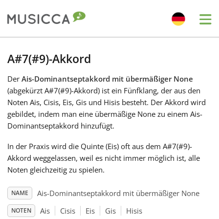
Me
Bahasa Indonesia
A#7(#9)-Akkord
Der
Ais-Dominantseptakkord mit übermäßiger None
Български
(abgekürzt A#7(#9)-Akkord) ist ein Fünfklang, der aus den
Noten Ais, Cisis, Eis, Gis und Hisis besteht. Der Akkord wird
Dansk
gebildet, indem man eine übermäßige None zu einem Ais-
Dominantseptakkord hinzufügt.
Deutsch
In der Praxis wird die Quinte (Eis) oft aus dem A#7(#9)-
Akkord weggelassen, weil es nicht immer möglich ist, alle
Noten gleichzeitig zu spielen.
English
Ais-Dominantseptakkord mit übermäßiger None
NAME
Español
Ais
Cisis
Eis
Gis
Hisis
NOTEN