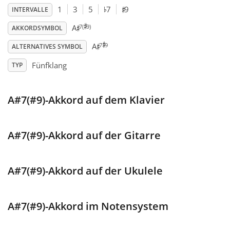
♯
♭
1
3
5
7
9
INTERVALLE
♯
♯
Français
7(
9)
A
AKKORDSYMBOL
♯
♯
7
9
A
ALTERNATIVES SYMBOL
한국어
Fünfklang
TYP
हिन्दी
A#7(#9)-Akkord auf dem Klavier
Italiano
A#7(#9)-Akkord auf der Gitarre
日本語
A#7(#9)-Akkord auf der Ukulele
Polski
A#7(#9)-Akkord im Notensystem
Português