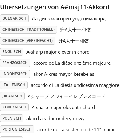
Übersetzungen von A#maj11-Akkord
Русский
Ла-диез мажорен ундецимакорд
BULGARISCH
升A大十一和弦
CHINESISCH (TRADITIONELL)
Svenska
升A大十一和弦
CHINESISCH (VEREINFACHT)
A-sharp major eleventh chord
Tiếng Việt
ENGLISCH
accord de La dièse onzième majeure
FRANZÖSISCH
Türkçe
akor A-kres mayor kesebelas
INDONESISCH
accordo di La diesis undicesima maggiore
ITALIENISCH
Українська
Aシャープ メジャーイレブンスコード
JAPANISCH
A-sharp major eleventh chord
KOREANISCH
简体中文
akord ais-dur undecymowy
POLNISCH
acorde de Lá sustenido de 11ª maior
PORTUGIESISCH
繁體中文