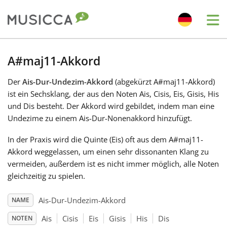
Me
Bahasa Indonesia
A#maj11-Akkord
Der
Ais-Dur-Undezim-Akkord
(abgekürzt A#maj11-Akkord)
Български
ist ein Sechsklang, der aus den Noten Ais, Cisis, Eis, Gisis, His
und Dis besteht. Der Akkord wird gebildet, indem man eine
Dansk
Undezime zu einem Ais-Dur-Nonenakkord hinzufügt.
In der Praxis wird die Quinte (Eis) oft aus dem A#maj11-
Deutsch
Akkord weggelassen, um einen sehr dissonanten Klang zu
vermeiden, außerdem ist es nicht immer möglich, alle Noten
gleichzeitig zu spielen.
English
Ais-Dur-Undezim-Akkord
NAME
Español
Ais
Cisis
Eis
Gisis
His
Dis
NOTEN