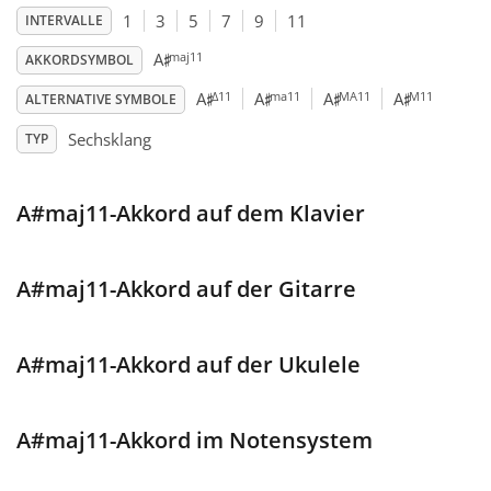
1
3
5
7
9
11
INTERVALLE
♯
Français
maj11
A
AKKORDSYMBOL
♯
♯
♯
♯
Δ11
ma11
MA11
M11
A
A
A
A
ALTERNATIVE SYMBOLE
한국어
Sechsklang
TYP
हिन्दी
A#maj11-Akkord auf dem Klavier
Italiano
A#maj11-Akkord auf der Gitarre
日本語
A#maj11-Akkord auf der Ukulele
Polski
A#maj11-Akkord im Notensystem
Português