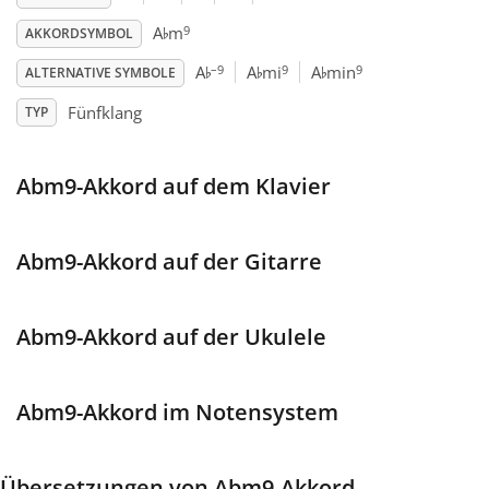
♭
9
A
m
AKKORDSYMBOL
Français
♭
♭
♭
–9
9
9
A
A
mi
A
min
ALTERNATIVE SYMBOLE
Fünfklang
TYP
한국어
Abm9-Akkord auf dem Klavier
हिन्दी
Italiano
Abm9-Akkord auf der Gitarre
日本語
Abm9-Akkord auf der Ukulele
Polski
Abm9-Akkord im Notensystem
Português
Übersetzungen von Abm9-Akkord