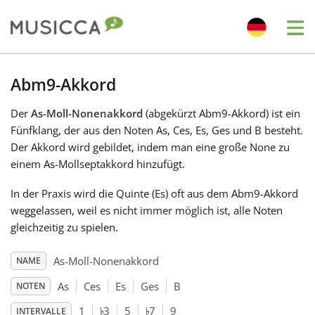
Me
Bahasa Indonesia
Abm9-Akkord
Der
As-Moll-Nonenakkord
(abgekürzt Abm9-Akkord) ist ein
Български
Fünfklang, der aus den Noten As, Ces, Es, Ges und B besteht.
Der Akkord wird gebildet, indem man eine große None zu
Dansk
einem As-Mollseptakkord hinzufügt.
In der Praxis wird die Quinte (Es) oft aus dem Abm9-Akkord
Deutsch
weggelassen, weil es nicht immer möglich ist, alle Noten
gleichzeitig zu spielen.
English
As-Moll-Nonenakkord
NAME
As
Ces
Es
Ges
B
NOTEN
♭
♭
Español
1
3
5
7
9
INTERVALLE