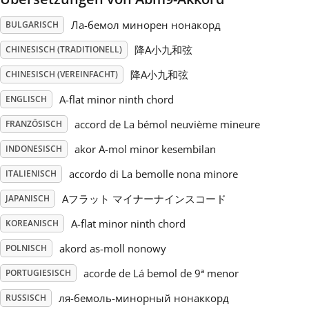
Ла-бемол минорен нонакорд
BULGARISCH
Русский
降A小九和弦
CHINESISCH (TRADITIONELL)
Svenska
降A小九和弦
CHINESISCH (VEREINFACHT)
A-flat minor ninth chord
ENGLISCH
Tiếng Việt
accord de La bémol neuvième mineure
FRANZÖSISCH
akor A-mol minor kesembilan
INDONESISCH
Türkçe
accordo di La bemolle nona minore
ITALIENISCH
Aフラット マイナーナインスコード
JAPANISCH
Українська
A-flat minor ninth chord
KOREANISCH
akord as-moll nonowy
简体中文
POLNISCH
acorde de Lá bemol de 9ª menor
PORTUGIESISCH
繁體中文
ля-бемоль-минорный нонаккорд
RUSSISCH