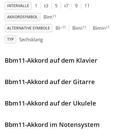
♭
♭
1
3
5
7
9
11
INTERVALLE
♭
Français
11
B
m
AKKORDSYMBOL
♭
♭
♭
–11
11
11
B
B
mi
B
min
ALTERNATIVE SYMBOLE
한국어
Sechsklang
TYP
हिन्दी
Bbm11-Akkord auf dem Klavier
Italiano
Bbm11-Akkord auf der Gitarre
日本語
Bbm11-Akkord auf der Ukulele
Polski
Bbm11-Akkord im Notensystem
Português