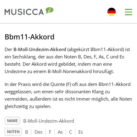
Me
Bahasa Indonesia
Bbm11-Akkord
Der
B-Moll-Undezim-Akkord
(abgekürzt Bbm11-Akkord) ist
Български
ein Sechsklang, der aus den Noten B, Des, F, As, C und Es
besteht. Der Akkord wird gebildet, indem man eine
Dansk
Undezime zu einem B-Moll-Nonenakkord hinzufügt.
In der Praxis wird die Quinte (F) oft aus dem Bbm11-Akkord
Deutsch
weggelassen, um einen sehr dissonanten Klang zu
vermeiden, außerdem ist es nicht immer möglich, alle Noten
gleichzeitig zu spielen.
English
B-Moll-Undezim-Akkord
NAME
Español
B
Des
F
As
C
Es
NOTEN