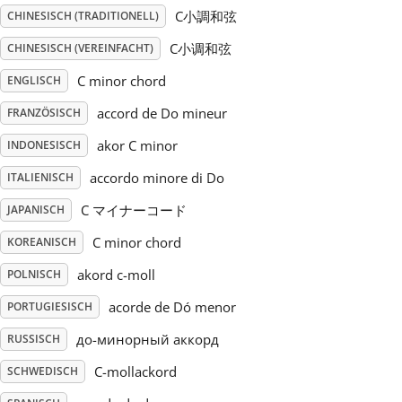
C小調和弦
CHINESISCH (TRADITIONELL)
Русский
C小调和弦
CHINESISCH (VEREINFACHT)
C minor chord
ENGLISCH
Svenska
accord de Do mineur
FRANZÖSISCH
akor C minor
INDONESISCH
Tiếng Việt
accordo minore di Do
ITALIENISCH
Türkçe
C マイナーコード
JAPANISCH
C minor chord
KOREANISCH
Українська
akord c-moll
POLNISCH
acorde de Dó menor
PORTUGIESISCH
简体中文
до-минорный аккорд
RUSSISCH
C-mollackord
SCHWEDISCH
繁體中文