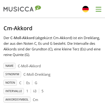
Me
Bahasa Indonesia
Cm-Akkord
Der
C-Moll-Akkord
(abgekürzt Cm-Akkord) ist ein Dreiklang,
Български
der aus den Noten C, Es und G besteht. Die Intervalle des
Akkords sind der Grundton (C), eine kleine Terz (Es) und eine
Dansk
reine Quinte (G).
C-Moll-Akkord
NAME
Deutsch
C-Moll-Dreiklang
SYNONYM
C
Es
G
NOTEN
English
♭
1
3
5
INTERVALLE
Español
Cm
AKKORDSYMBOL