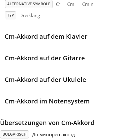
–
C
Cmi
Cmin
ALTERNATIVE SYMBOLE
Français
Dreiklang
TYP
한국어
Cm-Akkord auf dem Klavier
हिन्दी
Cm-Akkord auf der Gitarre
Italiano
Cm-Akkord auf der Ukulele
日本語
Cm-Akkord im Notensystem
Polski
Übersetzungen von Cm-Akkord
Português
До минорен акорд
BULGARISCH