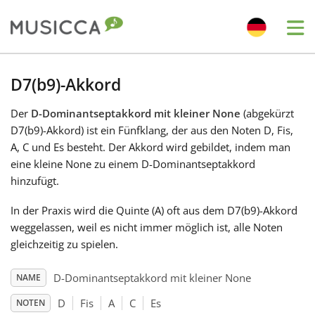
Me
Bahasa Indonesia
D7(b9)-Akkord
Der
D-Dominantseptakkord mit kleiner None
(abgekürzt
Български
D7(b9)-Akkord) ist ein Fünfklang, der aus den Noten D, Fis,
A, C und Es besteht. Der Akkord wird gebildet, indem man
Dansk
eine kleine None zu einem D-Dominantseptakkord
hinzufügt.
Deutsch
In der Praxis wird die Quinte (A) oft aus dem D7(b9)-Akkord
weggelassen, weil es nicht immer möglich ist, alle Noten
gleichzeitig zu spielen.
English
D-Dominantseptakkord mit kleiner None
NAME
Español
D
Fis
A
C
Es
NOTEN