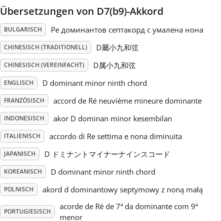
Übersetzungen von D7(b9)-Akkord
Русский
Ре доминантов септакорд с умалена нона
BULGARISCH
D屬小九和弦
CHINESISCH (TRADITIONELL)
Svenska
D属小九和弦
CHINESISCH (VEREINFACHT)
D dominant minor ninth chord
Tiếng Việt
ENGLISCH
accord de Ré neuvième mineure dominante
FRANZÖSISCH
Türkçe
akor D dominan minor kesembilan
INDONESISCH
accordo di Re settima e nona diminuita
ITALIENISCH
Українська
D ドミナントマイナーナインスコード
JAPANISCH
D dominant minor ninth chord
KOREANISCH
简体中文
akord d dominantowy septymowy z noną małą
POLNISCH
acorde de Ré de 7ª da dominante com 9ª
繁體中文
PORTUGIESISCH
menor