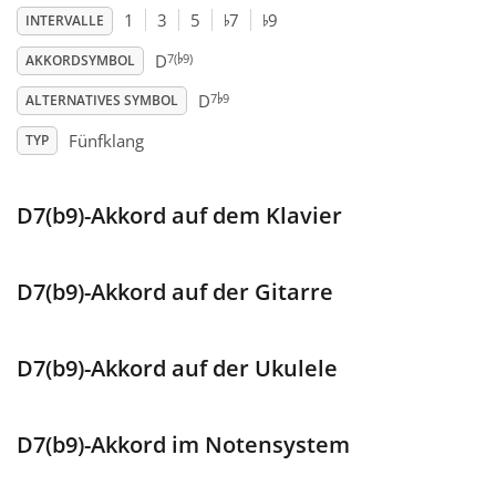
♭
♭
1
3
5
7
9
INTERVALLE
♭
Français
7(
9)
D
AKKORDSYMBOL
♭
7
9
D
ALTERNATIVES SYMBOL
한국어
Fünfklang
TYP
हिन्दी
D7(b9)-Akkord auf dem Klavier
Italiano
D7(b9)-Akkord auf der Gitarre
日本語
D7(b9)-Akkord auf der Ukulele
Polski
D7(b9)-Akkord im Notensystem
Português