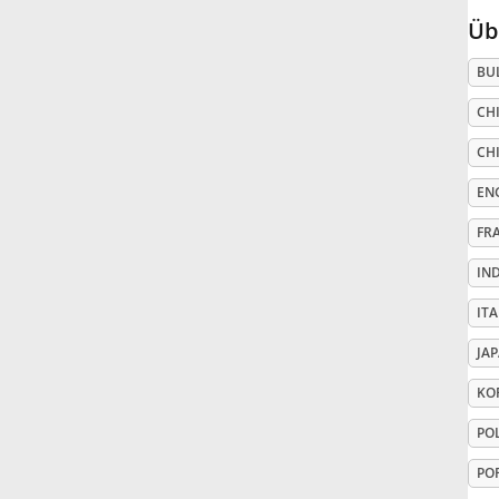
Üb
Русский
BU
CHI
Svenska
CHI
Tiếng Việt
EN
FR
Türkçe
IN
ITA
Українська
JA
KO
简体中文
PO
繁體中文
PO