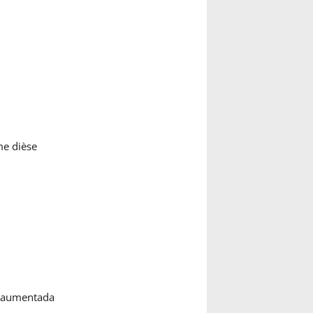
me dièse
ª aumentada