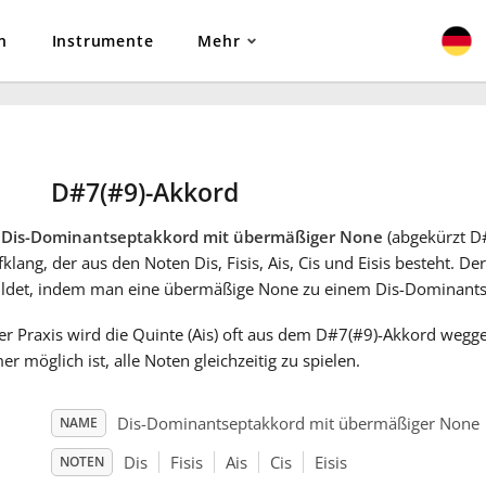
n
Instrumente
Mehr
D#7(#9)-Akkord
r
Dis-Dominantseptakkord mit übermäßiger None
(abgekürzt D#
klang, der aus den Noten Dis, Fisis, Ais, Cis und Eisis besteht. D
ildet, indem man eine übermäßige None zu einem Dis-Dominants
er Praxis wird die Quinte (Ais) oft aus dem D#7(#9)-Akkord weggel
r möglich ist, alle Noten gleichzeitig zu spielen.
Dis-Dominantseptakkord mit übermäßiger None
NAME
Dis
Fisis
Ais
Cis
Eisis
NOTEN