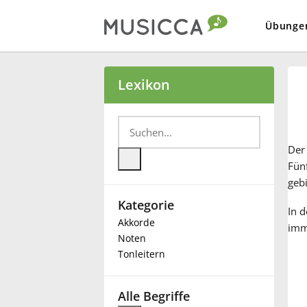
Übunge
Bahasa Indonesia
Lexikon
Български
De
Dansk
Fünf
geb
Kategorie
Deutsch
In d
Akkorde
imme
Noten
English
Tonleitern
Español
Alle Begriffe