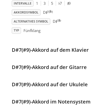
♯
♭
1
3
5
7
9
INTERVALLE
♯
♯
7(
9)
D
AKKORDSYMBOL
♯
♯
7
9
D
ALTERNATIVES SYMBOL
Fünfklang
TYP
D#7(#9)-Akkord auf dem Klavier
D#7(#9)-Akkord auf der Gitarre
D#7(#9)-Akkord auf der Ukulele
D#7(#9)-Akkord im Notensystem