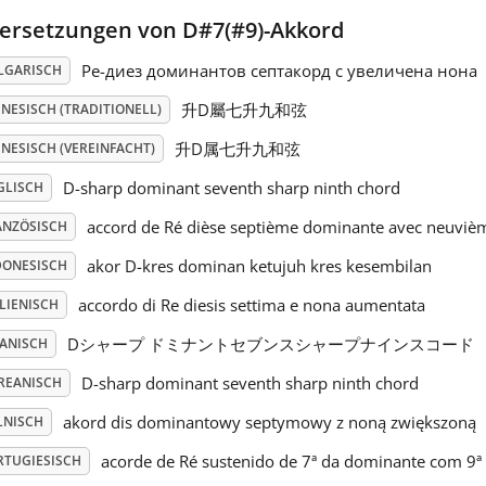
ersetzungen von D#7(#9)-Akkord
Ре-диез доминантов септакорд с увеличена нона
LGARISCH
升D屬七升九和弦
NESISCH (TRADITIONELL)
升D属七升九和弦
NESISCH (VEREINFACHT)
D-sharp dominant seventh sharp ninth chord
GLISCH
accord de Ré dièse septième dominante avec neuviè
ANZÖSISCH
akor D-kres dominan ketujuh kres kesembilan
DONESISCH
accordo di Re diesis settima e nona aumentata
LIENISCH
Dシャープ ドミナントセブンスシャープナインスコード
PANISCH
D-sharp dominant seventh sharp ninth chord
REANISCH
akord dis dominantowy septymowy z noną zwiększoną
LNISCH
acorde de Ré sustenido de 7ª da dominante com 9
RTUGIESISCH