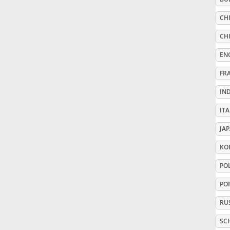
CHI
Русский
CHI
Svenska
EN
FR
Tiếng Việt
IN
ITA
Türkçe
JA
KO
Українська
PO
PO
简体中文
RU
繁體中文
SC