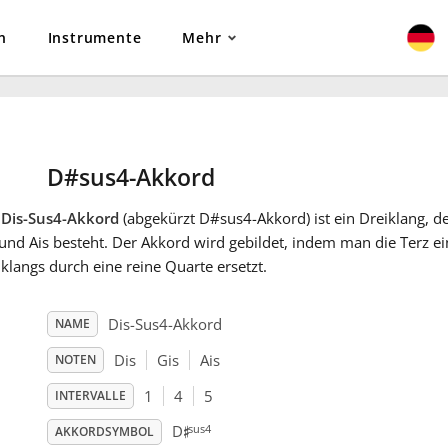
n
Instrumente
Mehr
D#sus4-Akkord
r
Dis-Sus4-Akkord
(abgekürzt D#sus4-Akkord) ist ein Dreiklang, d
und Ais besteht. Der Akkord wird gebildet, indem man die Terz ei
klangs durch eine reine Quarte ersetzt.
Dis-Sus4-Akkord
NAME
Dis
Gis
Ais
NOTEN
1
4
5
INTERVALLE
♯
sus4
D
AKKORDSYMBOL