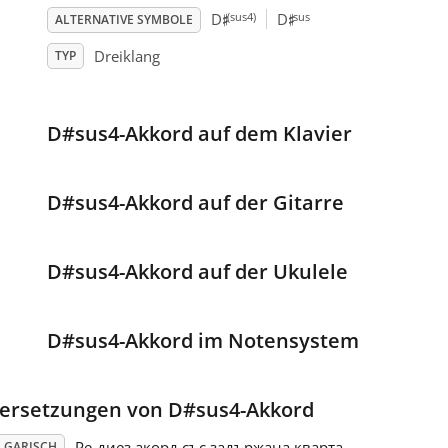
♯
♯
(sus4)
sus
D
D
ALTERNATIVE SYMBOLE
Dreiklang
TYP
D#sus4-Akkord auf dem Klavier
D#sus4-Akkord auf der Gitarre
D#sus4-Akkord auf der Ukulele
D#sus4-Akkord im Notensystem
ersetzungen von D#sus4-Akkord
Ре-диез акорд със задържана кварта
LGARISCH