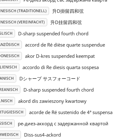
升D掛留四和弦
NESISCH (TRADITIONELL)
升D挂留四和弦
NESISCH (VEREINFACHT)
D-sharp suspended fourth chord
GLISCH
accord de Ré dièse quarte suspendue
ANZÖSISCH
akor D-kres suspended keempat
DONESISCH
accordo di Re diesis quarta sospesa
LIENISCH
Dシャープ サスフォーコード
PANISCH
D-sharp suspended fourth chord
REANISCH
akord dis zawieszony kwartowy
LNISCH
acorde de Ré sustenido de 4ª suspensa
RTUGIESISCH
ре-диез-аккорд с задержанной квартой
SSISCH
Diss-sus4-ackord
HWEDISCH