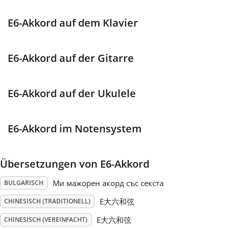
Français
E6-Akkord auf dem Klavier
한국어
E6-Akkord auf der Gitarre
हिन्दी
E6-Akkord auf der Ukulele
Italiano
E6-Akkord im Notensystem
日本語
Übersetzungen von E6-Akkord
Ми мажорен акорд със секста
BULGARISCH
Polski
E大六和弦
CHINESISCH (TRADITIONELL)
Português
E大六和弦
CHINESISCH (VEREINFACHT)