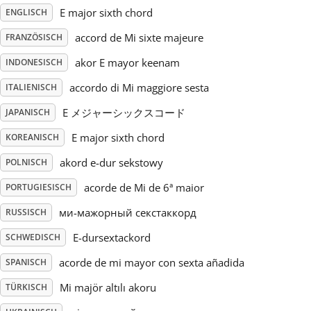
E major sixth chord
ENGLISCH
Русский
accord de Mi sixte majeure
FRANZÖSISCH
akor E mayor keenam
INDONESISCH
Svenska
accordo di Mi maggiore sesta
ITALIENISCH
E メジャーシックスコード
JAPANISCH
Tiếng Việt
E major sixth chord
KOREANISCH
Türkçe
akord e-dur sekstowy
POLNISCH
acorde de Mi de 6ª maior
PORTUGIESISCH
Українська
ми-мажорный секстаккорд
RUSSISCH
E-dursextackord
SCHWEDISCH
简体中文
acorde de mi mayor con sexta añadida
SPANISCH
Mi majör altılı akoru
TÜRKISCH
繁體中文