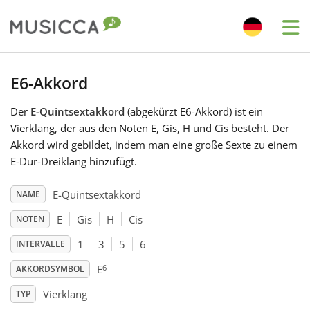
Me
Bahasa Indonesia
E6-Akkord
Der
E-Quintsextakkord
(abgekürzt E6-Akkord) ist ein
Български
Vierklang, der aus den Noten E, Gis, H und Cis besteht. Der
Akkord wird gebildet, indem man eine große Sexte zu einem
Dansk
E-Dur-Dreiklang hinzufügt.
E-Quintsextakkord
NAME
Deutsch
E
Gis
H
Cis
NOTEN
1
3
5
6
INTERVALLE
English
6
E
AKKORDSYMBOL
Español
Vierklang
TYP