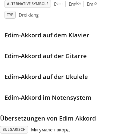
♭
♭
dim
(
5)
5
E
Em
Em
ALTERNATIVE SYMBOLE
Français
Dreiklang
TYP
한국어
Edim-Akkord auf dem Klavier
हिन्दी
Edim-Akkord auf der Gitarre
Italiano
Edim-Akkord auf der Ukulele
日本語
Edim-Akkord im Notensystem
Polski
Übersetzungen von Edim-Akkord
Português
Ми умален акорд
BULGARISCH