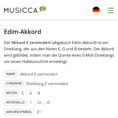
Me
Bahasa Indonesia
Edim-Akkord
Der
Akkord E vermindert
(abgekürzt Edim-Akkord) ist ein
Български
Dreiklang, der aus den Noten E, G und B besteht. Der Akkord
wird gebildet, indem man die Quinte eines E-Moll-Dreiklangs
Dansk
um einen Halbtonschritt erniedrigt.
Akkord E vermindert
NAME
Deutsch
Dreiklang E vermindert
SYNONYM
E
G
B
NOTEN
English
♭
♭
1
3
5
INTERVALLE
o
Español
E
AKKORDSYMBOL