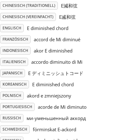
E減和弦
CHINESISCH (TRADITIONELL)
Русский
E减和弦
CHINESISCH (VEREINFACHT)
E diminished chord
ENGLISCH
Svenska
accord de Mi diminué
FRANZÖSISCH
akor E diminished
INDONESISCH
Tiếng Việt
accordo diminuito di Mi
ITALIENISCH
Türkçe
E ディミニッシュトコード
JAPANISCH
E diminished chord
KOREANISCH
Українська
akord e zmniejszony
POLNISCH
acorde de Mi diminuto
PORTUGIESISCH
简体中文
ми-уменьшенный аккорд
RUSSISCH
förminskat E-ackord
SCHWEDISCH
繁體中文