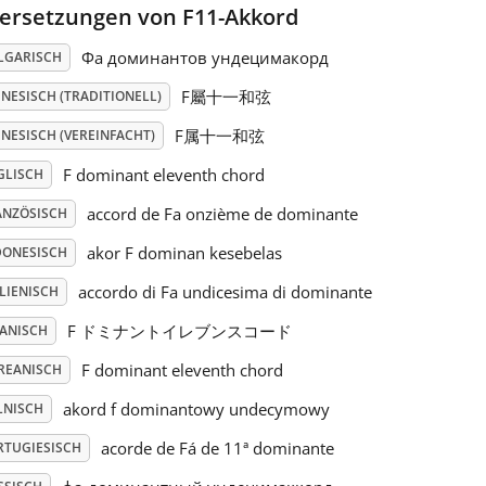
ersetzungen von F11-Akkord
Фа доминантов ундецимакорд
LGARISCH
F屬十一和弦
NESISCH (TRADITIONELL)
F属十一和弦
NESISCH (VEREINFACHT)
F dominant eleventh chord
GLISCH
accord de Fa onzième de dominante
ANZÖSISCH
akor F dominan kesebelas
DONESISCH
accordo di Fa undicesima di dominante
LIENISCH
F ドミナントイレブンスコード
PANISCH
F dominant eleventh chord
REANISCH
akord f dominantowy undecymowy
LNISCH
acorde de Fá de 11ª dominante
RTUGIESISCH