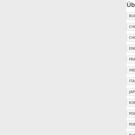
Üb
Русский
BU
CHI
Svenska
CHI
EN
Tiếng Việt
FR
Türkçe
IN
ITA
Українська
JA
KO
简体中文
PO
PO
繁體中文