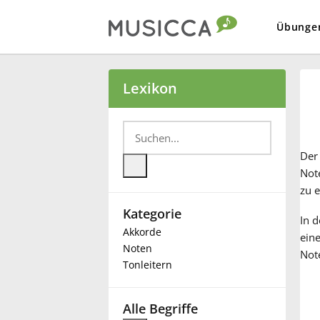
Übunge
Bahasa Indonesia
Lexikon
Български
De
Dansk
Note
zu 
Kategorie
Deutsch
In d
Akkorde
eine
Noten
Note
English
Tonleitern
Español
Alle Begriffe