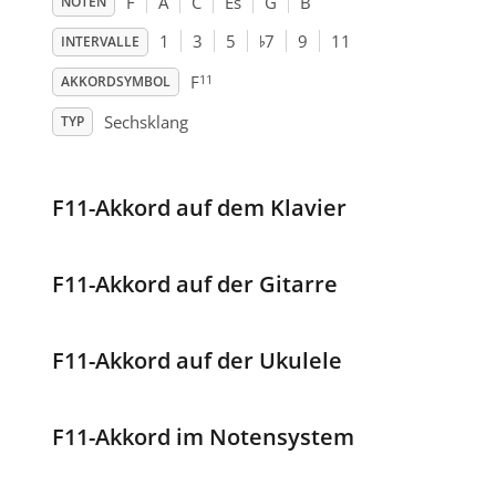
F
A
C
Es
G
B
NOTEN
♭
1
3
5
7
9
11
INTERVALLE
11
F
AKKORDSYMBOL
Sechsklang
TYP
F11-Akkord auf dem Klavier
F11-Akkord auf der Gitarre
F11-Akkord auf der Ukulele
F11-Akkord im Notensystem