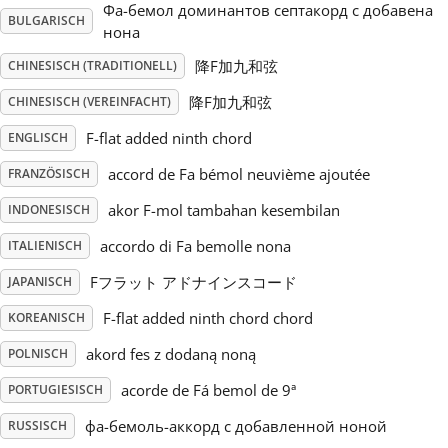
Фа-бемол доминантов септакорд с добавена
BULGARISCH
нона
Русский
降F加九和弦
CHINESISCH (TRADITIONELL)
降F加九和弦
CHINESISCH (VEREINFACHT)
Svenska
F-flat added ninth chord
ENGLISCH
Tiếng Việt
accord de Fa bémol neuvième ajoutée
FRANZÖSISCH
akor F-mol tambahan kesembilan
INDONESISCH
Türkçe
accordo di Fa bemolle nona
ITALIENISCH
Fフラット アドナインスコード
JAPANISCH
Українська
F-flat added ninth chord chord
KOREANISCH
akord fes z dodaną noną
POLNISCH
简体中文
acorde de Fá bemol de 9ª
PORTUGIESISCH
繁體中文
фа-бемоль-аккорд с добавленной ноной
RUSSISCH