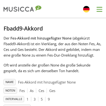
Me
Bahasa Indonesia
Fbadd9-Akkord
Der
Fes-Akkord mit hinzugefügter None
(abgekürzt
Български
Fbadd9-Akkord) ist ein Vierklang, der aus den Noten Fes, As,
Ces und Ges besteht. Der Akkord wird gebildet, indem man
Dansk
eine große None zu einem Fes-Dur-Dreiklang hinzufügt.
Oft wird anstelle der großen None die große Sekunde
Deutsch
gespielt, da es sich um denselben Ton handelt.
Fes-Akkord mit hinzugefügter None
NAME
English
Fes
As
Ces
Ges
NOTEN
1
3
5
9
INTERVALLE
Español