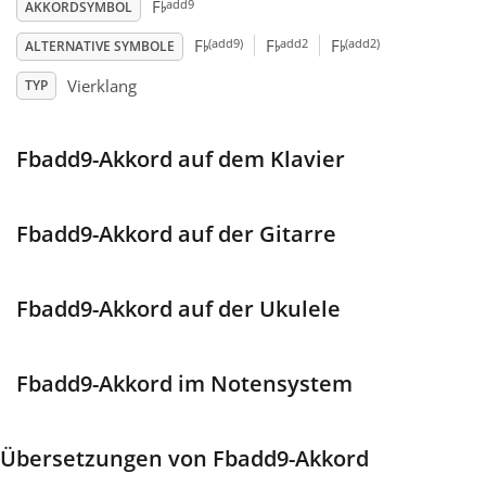
♭
add9
F
AKKORDSYMBOL
♭
♭
♭
Français
(add9)
add2
(add2)
F
F
F
ALTERNATIVE SYMBOLE
Vierklang
TYP
한국어
Fbadd9-Akkord auf dem Klavier
हिन्दी
Fbadd9-Akkord auf der Gitarre
Italiano
Fbadd9-Akkord auf der Ukulele
日本語
Fbadd9-Akkord im Notensystem
Polski
Übersetzungen von Fbadd9-Akkord
Português