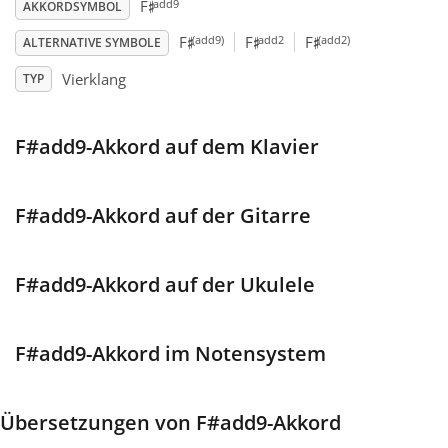
♯
add9
F
AKKORDSYMBOL
♯
♯
♯
Français
(add9)
add2
(add2)
F
F
F
ALTERNATIVE SYMBOLE
Vierklang
TYP
한국어
F#add9-Akkord auf dem Klavier
हिन्दी
F#add9-Akkord auf der Gitarre
Italiano
F#add9-Akkord auf der Ukulele
日本語
F#add9-Akkord im Notensystem
Polski
Übersetzungen von F#add9-Akkord
Português