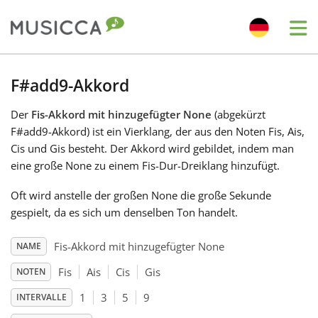
Me
Bahasa Indonesia
F#add9-Akkord
Der
Fis-Akkord mit hinzugefügter None
(abgekürzt
Български
F#add9-Akkord) ist ein Vierklang, der aus den Noten Fis, Ais,
Cis und Gis besteht. Der Akkord wird gebildet, indem man
Dansk
eine große None zu einem Fis-Dur-Dreiklang hinzufügt.
Oft wird anstelle der großen None die große Sekunde
Deutsch
gespielt, da es sich um denselben Ton handelt.
Fis-Akkord mit hinzugefügter None
NAME
English
Fis
Ais
Cis
Gis
NOTEN
1
3
5
9
INTERVALLE
Español