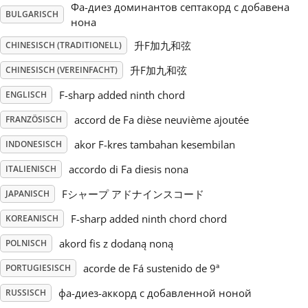
Фа-диез доминантов септакорд с добавена
BULGARISCH
нона
Русский
升F加九和弦
CHINESISCH (TRADITIONELL)
升F加九和弦
CHINESISCH (VEREINFACHT)
Svenska
F-sharp added ninth chord
ENGLISCH
Tiếng Việt
accord de Fa dièse neuvième ajoutée
FRANZÖSISCH
akor F-kres tambahan kesembilan
INDONESISCH
Türkçe
accordo di Fa diesis nona
ITALIENISCH
Fシャープ アドナインスコード
JAPANISCH
Українська
F-sharp added ninth chord chord
KOREANISCH
akord fis z dodaną noną
POLNISCH
简体中文
acorde de Fá sustenido de 9ª
PORTUGIESISCH
繁體中文
фа-диез-аккорд с добавленной ноной
RUSSISCH