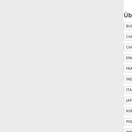
Русский
Üb
BU
Svenska
CHI
CHI
Tiếng Việt
EN
Türkçe
FR
IN
Українська
ITA
JA
简体中文
KO
PO
繁體中文