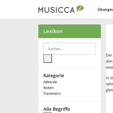
Übunge
Bahasa Indonesia
Lexikon
Български
De
Dansk
den 
ein
Kategorie
Deutsch
In 
Akkorde
seh
Noten
glei
English
Tonleitern
Español
Alle Begriffe