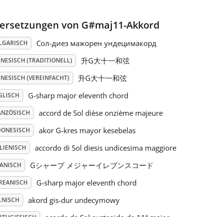
ersetzungen von G#maj11-Akkord
Сол-диез мажорен ундецимакорд
LGARISCH
升G大十一和弦
NESISCH (TRADITIONELL)
升G大十一和弦
NESISCH (VEREINFACHT)
G-sharp major eleventh chord
GLISCH
accord de Sol dièse onzième majeure
ANZÖSISCH
akor G-kres mayor kesebelas
DONESISCH
accordo di Sol diesis undicesima maggiore
LIENISCH
Gシャープ メジャーイレブンスコード
PANISCH
G-sharp major eleventh chord
REANISCH
akord gis-dur undecymowy
LNISCH