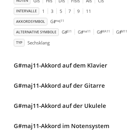
Gis
His
Dis
Fisis
Ais
Cis
NOTEN
1
3
5
7
9
11
INTERVALLE
♯
maj11
G
AKKORDSYMBOL
♯
♯
♯
♯
Δ11
ma11
MA11
M11
G
G
G
G
ALTERNATIVE SYMBOLE
Sechsklang
TYP
G#maj11-Akkord auf dem Klavier
G#maj11-Akkord auf der Gitarre
G#maj11-Akkord auf der Ukulele
G#maj11-Akkord im Notensystem