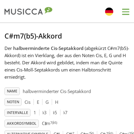
Me
Bahasa Indonesia
C#m7(b5)-Akkord
Der
halbverminderte Cis-Septakkord
(abgekürzt C#m7(b5)-
Български
Akkord) ist ein Vierklang, der aus den Noten Cis, E, G und H
besteht. Der Akkord wird gebildet, indem man die Quinte
Dansk
eines Cis-Moll-Septakkords um einen Halbtonschritt
erniedrigt.
Deutsch
halbverminderter Cis-Septakkord
NAME
Cis
E
G
H
NOTEN
♭
♭
♭
English
1
3
5
7
INTERVALLE
♭
♯
7(
5)
C
m
AKKORDSYMBOL
♭
♭
♭
Español
ø
ø7
7
5
–7(
5)
7(