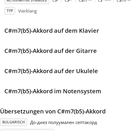
♯
♯
♯
♯
♯
C
C
C
m
C
C
mi
ALTERNATIVE SYMBOLE
Vierklang
TYP
Français
C#m7(b5)-Akkord auf dem Klavier
한국어
हिन्दी
C#m7(b5)-Akkord auf der Gitarre
Italiano
C#m7(b5)-Akkord auf der Ukulele
日本語
C#m7(b5)-Akkord im Notensystem
Polski
Übersetzungen von C#m7(b5)-Akkord
До-диез полуумален септакорд
BULGARISCH
Português