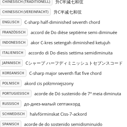
升C半減七和弦
CHINESISCH (TRADITIONELL)
Русский
升C半减七和弦
CHINESISCH (VEREINFACHT)
C-sharp half-diminished seventh chord
ENGLISCH
Svenska
accord de Do dièse septième semi-diminuée
FRANZÖSISCH
akor C-kres setengah diminished ketujuh
INDONESISCH
Tiếng Việt
accordo di Do diesis settima semidiminuita
ITALIENISCH
Cシャープ ハーフディミニッシュトセブンスコード
JAPANISCH
Türkçe
C-sharp major seventh flat five chord
KOREANISCH
akord cis półzmniejszony
POLNISCH
Українська
acorde de Dó sustenido de 7ª meia diminuta
PORTUGIESISCH
简体中文
до-диез-малый септаккорд
RUSSISCH
halvförminskat Ciss-7-ackord
SCHWEDISCH
繁體中文
acorde de do sostenido semidisminuido
SPANISCH