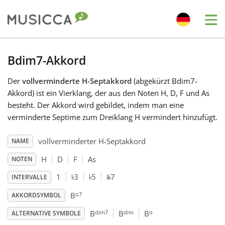
Me
Bahasa Indonesia
Bdim7-Akkord
Der
vollverminderte H-Septakkord
(abgekürzt Bdim7-
Български
Akkord) ist ein Vierklang, der aus den Noten H, D, F und As
besteht. Der Akkord wird gebildet, indem man eine
Dansk
verminderte Septime zum Dreiklang H vermindert hinzufügt.
vollverminderter H-Septakkord
NAME
Deutsch
H
D
F
As
NOTEN
♭
♭
𝄫
1
3
5
7
INTERVALLE
English
o7
B
AKKORDSYMBOL
dim7
dim
o
Español
B
B
B
ALTERNATIVE SYMBOLE