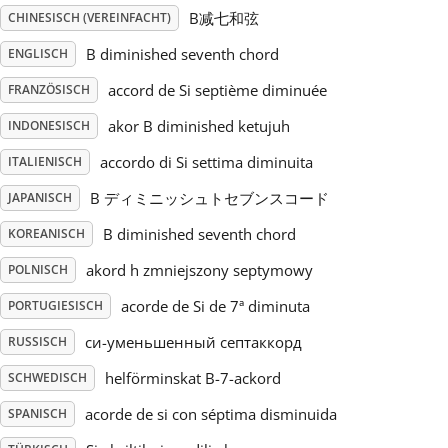
B减七和弦
CHINESISCH (VEREINFACHT)
Русский
B diminished seventh chord
ENGLISCH
accord de Si septième diminuée
FRANZÖSISCH
Svenska
akor B diminished ketujuh
INDONESISCH
accordo di Si settima diminuita
ITALIENISCH
Tiếng Việt
B ディミニッシュトセブンスコード
JAPANISCH
Türkçe
B diminished seventh chord
KOREANISCH
akord h zmniejszony septymowy
POLNISCH
Українська
acorde de Si de 7ª diminuta
PORTUGIESISCH
си-уменьшенный септаккорд
RUSSISCH
简体中文
helförminskat B-7-ackord
SCHWEDISCH
acorde de si con séptima disminuida
SPANISCH
繁體中文