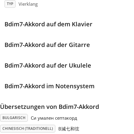
Vierklang
TYP
Français
Bdim7-Akkord auf dem Klavier
한국어
Bdim7-Akkord auf der Gitarre
हिन्दी
Bdim7-Akkord auf der Ukulele
Italiano
Bdim7-Akkord im Notensystem
日本語
Übersetzungen von Bdim7-Akkord
Polski
Си умален септакорд
BULGARISCH
Português
B減七和弦
CHINESISCH (TRADITIONELL)