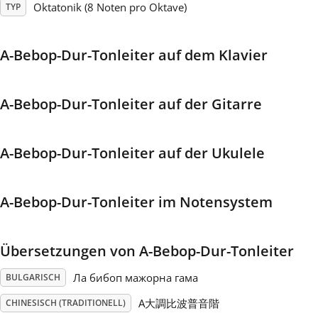
Oktatonik (8 Noten pro Oktave)
TYP
Français
A-Bebop-Dur-Tonleiter auf dem Klavier
한국어
A-Bebop-Dur-Tonleiter auf der Gitarre
हिन्दी
A-Bebop-Dur-Tonleiter auf der Ukulele
Italiano
A-Bebop-Dur-Tonleiter im Notensystem
日本語
Übersetzungen von A-Bebop-Dur-Tonleiter
Polski
Ла бибоп мажорна гама
BULGARISCH
Português
A大調比波普音階
CHINESISCH (TRADITIONELL)