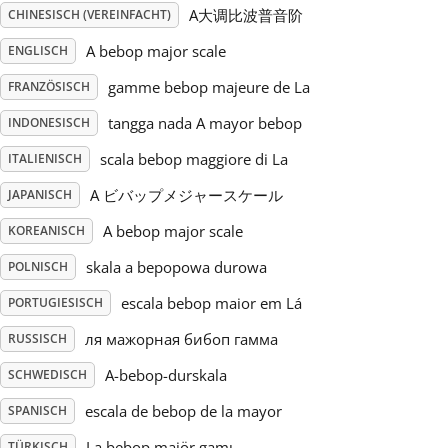
A大调比波普音阶
CHINESISCH (VEREINFACHT)
Русский
A bebop major scale
ENGLISCH
gamme bebop majeure de La
FRANZÖSISCH
Svenska
tangga nada A mayor bebop
INDONESISCH
scala bebop maggiore di La
ITALIENISCH
Tiếng Việt
A ビバップメジャースケール
JAPANISCH
A bebop major scale
KOREANISCH
Türkçe
skala a bepopowa durowa
POLNISCH
Українська
escala bebop maior em Lá
PORTUGIESISCH
ля мажорная бибоп гамма
RUSSISCH
简体中文
A-bebop-durskala
SCHWEDISCH
escala de bebop de la mayor
SPANISCH
繁體中文
La bebop majör gamı
TÜRKISCH