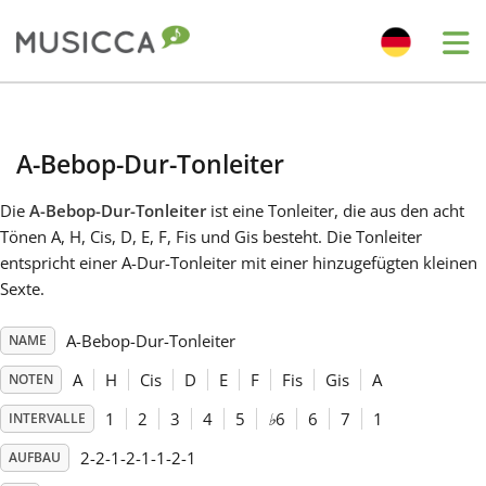
Me
Bahasa Indonesia
A-Bebop-Dur-Tonleiter
Български
Die
A-Bebop-Dur-Tonleiter
ist eine Tonleiter, die aus den acht
Tönen A, H, Cis, D, E, F, Fis und Gis besteht. Die Tonleiter
Dansk
entspricht einer A-Dur-Tonleiter mit einer hinzugefügten kleinen
Sexte.
Deutsch
A-Bebop-Dur-Tonleiter
NAME
A
H
Cis
D
E
F
Fis
Gis
A
NOTEN
English
1
2
3
4
5
♭
6
6
7
1
INTERVALLE
2-2-1-2-1-1-2-1
AUFBAU
Español