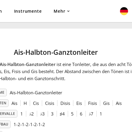
n
Instrumente
Mehr
Ais-Halbton-Ganztonleiter
Ais-Halbton-Ganztonleiter
ist eine Tonleiter, die aus den acht Tön
s, Eis, Fisis und Gis besteht. Der Abstand zwischen den Tönen i
Halbton- und ein Ganztonschritt.
Ais-Halbton-Ganztonleiter
ME
Ais
H
Cis
Cisis
Disis
Eis
Fisis
Gis
Ais
TEN
1
♭
2
♭
3
3
♯
4
5
6
♭
7
1
TERVALLE
1-2-1-2-1-2-1-2
FBAU