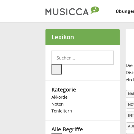
Übunge
Bahasa Indonesia
Lexikon
Български
Die
Dansk
Disi
ein 
Kategorie
Deutsch
NA
Akkorde
Noten
NO
English
Tonleitern
IN
AU
Español
Alle Begriffe