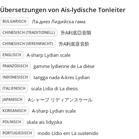
Übersetzungen von Ais-lydische Tonleiter
Русский
Ла-диез Лидийска гама
BULGARISCH
Svenska
升A利底亞音階
CHINESISCH (TRADITIONELL)
升A利底亚音阶
CHINESISCH (VEREINFACHT)
Tiếng Việt
A-sharp Lydian scale
ENGLISCH
gamme lydienne de La dièse
FRANZÖSISCH
Türkçe
tangga nada A-kres Lydian
INDONESISCH
scala Lidia di La diesis
ITALIENISCH
Українська
Aシャープ リディアンスケール
JAPANISCH
A-sharp Lydian scale
KOREANISCH
简体中文
skala ais lidyjska
POLNISCH
繁體中文
modo Lídio em Lá sustenido
PORTUGIESISCH