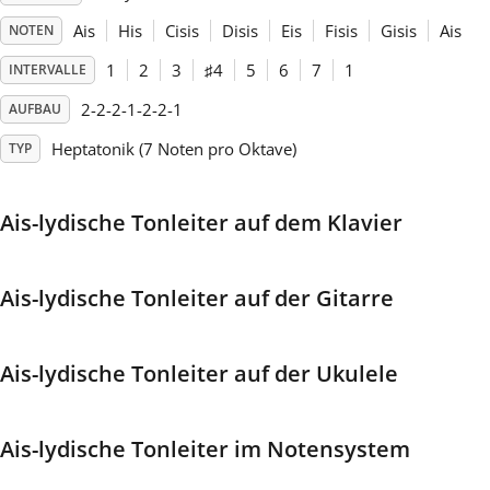
Ais
His
Cisis
Disis
Eis
Fisis
Gisis
Ais
NOTEN
Français
1
2
3
♯
4
5
6
7
1
INTERVALLE
2-2-2-1-2-2-1
AUFBAU
한국어
Heptatonik (7 Noten pro Oktave)
TYP
हिन्दी
Ais-lydische Tonleiter auf dem Klavier
Italiano
Ais-lydische Tonleiter auf der Gitarre
日本語
Ais-lydische Tonleiter auf der Ukulele
Polski
Ais-lydische Tonleiter im Notensystem
Português