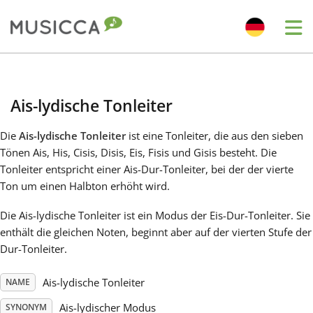
Me
Bahasa Indonesia
Ais-lydische Tonleiter
Български
Die
Ais-lydische Tonleiter
ist eine Tonleiter, die aus den sieben
Tönen Ais, His, Cisis, Disis, Eis, Fisis und Gisis besteht. Die
Dansk
Tonleiter entspricht einer Ais-Dur-Tonleiter, bei der der vierte
Ton um einen Halbton erhöht wird.
Deutsch
Die Ais-lydische Tonleiter ist ein Modus der Eis-Dur-Tonleiter. Sie
enthält die gleichen Noten, beginnt aber auf der vierten Stufe der
Dur-Tonleiter.
English
Ais-lydische Tonleiter
NAME
Español
Ais-lydischer Modus
SYNONYM