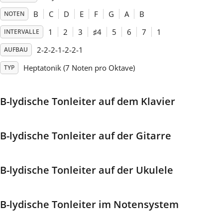
B
C
D
E
F
G
A
B
NOTEN
Français
1
2
3
♯
4
5
6
7
1
INTERVALLE
2-2-2-1-2-2-1
AUFBAU
한국어
Heptatonik (7 Noten pro Oktave)
TYP
हिन्दी
B-lydische Tonleiter auf dem Klavier
Italiano
B-lydische Tonleiter auf der Gitarre
日本語
B-lydische Tonleiter auf der Ukulele
Polski
B-lydische Tonleiter im Notensystem
Português