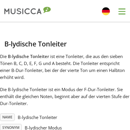
Me
Bahasa Indonesia
B-lydische Tonleiter
Български
Die
B-lydische Tonleiter
ist eine Tonleiter, die aus den sieben
Tönen B, C, D, E, F, G und A besteht. Die Tonleiter entspricht
Dansk
einer B-Dur-Tonleiter, bei der der vierte Ton um einen Halbton
erhöht wird.
Deutsch
Die B-lydische Tonleiter ist ein Modus der F-Dur-Tonleiter. Sie
enthält die gleichen Noten, beginnt aber auf der vierten Stufe der
Dur-Tonleiter.
English
B-lydische Tonleiter
NAME
Español
B-lydischer Modus
SYNONYM