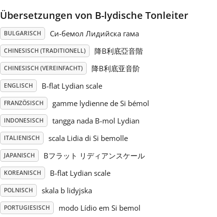
Übersetzungen von B-lydische Tonleiter
Русский
Си-бемол Лидийска гама
BULGARISCH
Svenska
降B利底亞音階
CHINESISCH (TRADITIONELL)
降B利底亚音阶
CHINESISCH (VEREINFACHT)
Tiếng Việt
B-flat Lydian scale
ENGLISCH
gamme lydienne de Si bémol
FRANZÖSISCH
Türkçe
tangga nada B-mol Lydian
INDONESISCH
scala Lidia di Si bemolle
ITALIENISCH
Українська
Bフラット リディアンスケール
JAPANISCH
B-flat Lydian scale
KOREANISCH
简体中文
skala b lidyjska
POLNISCH
繁體中文
modo Lídio em Si bemol
PORTUGIESISCH