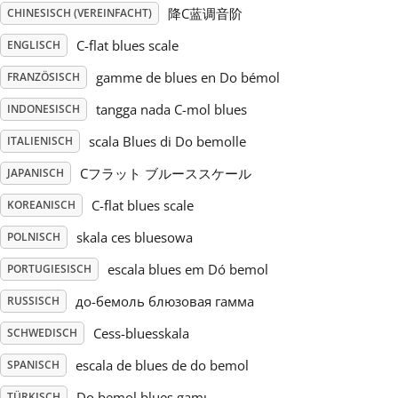
降C蓝调音阶
CHINESISCH (VEREINFACHT)
Русский
C-flat blues scale
ENGLISCH
gamme de blues en Do bémol
FRANZÖSISCH
Svenska
tangga nada C-mol blues
INDONESISCH
scala Blues di Do bemolle
ITALIENISCH
Tiếng Việt
Cフラット ブルーススケール
JAPANISCH
C-flat blues scale
KOREANISCH
Türkçe
skala ces bluesowa
POLNISCH
Українська
escala blues em Dó bemol
PORTUGIESISCH
до-бемоль блюзовая гамма
RUSSISCH
简体中文
Cess-bluesskala
SCHWEDISCH
escala de blues de do bemol
SPANISCH
繁體中文
Do bemol blues gamı
TÜRKISCH