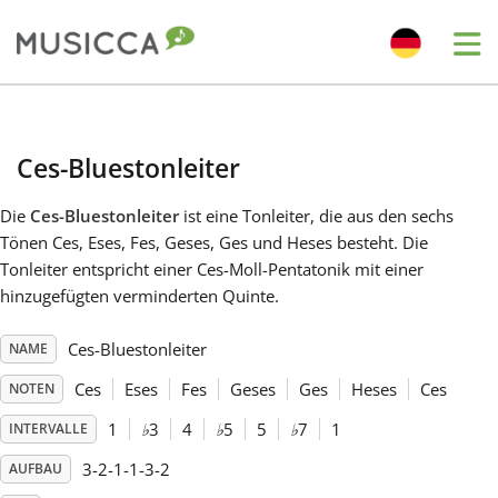
Me
Bahasa Indonesia
Ces-Bluestonleiter
Български
Die
Ces-Bluestonleiter
ist eine Tonleiter, die aus den sechs
Tönen Ces, Eses, Fes, Geses, Ges und Heses besteht. Die
Dansk
Tonleiter entspricht einer Ces-Moll-Pentatonik mit einer
hinzugefügten verminderten Quinte.
Deutsch
Ces-Bluestonleiter
NAME
Ces
Eses
Fes
Geses
Ges
Heses
Ces
NOTEN
English
1
♭
3
4
♭
5
5
♭
7
1
INTERVALLE
3-2-1-1-3-2
AUFBAU
Español