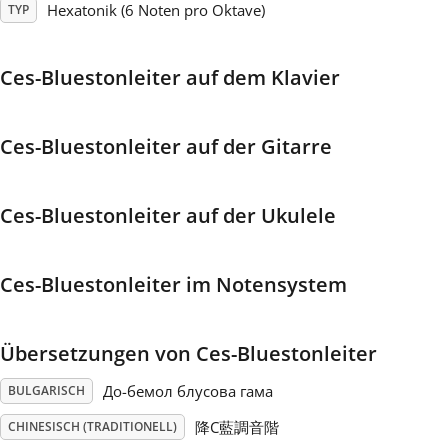
Hexatonik (6 Noten pro Oktave)
TYP
Français
Ces-Bluestonleiter auf dem Klavier
한국어
Ces-Bluestonleiter auf der Gitarre
हिन्दी
Ces-Bluestonleiter auf der Ukulele
Italiano
Ces-Bluestonleiter im Notensystem
日本語
Übersetzungen von Ces-Bluestonleiter
Polski
До-бемол блусова гама
BULGARISCH
Português
降C藍調音階
CHINESISCH (TRADITIONELL)