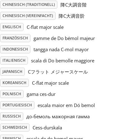
降C大調音階
CHINESISCH (TRADITIONELL)
Русский
降C大调音阶
CHINESISCH (VEREINFACHT)
C-flat major scale
ENGLISCH
Svenska
gamme de Do bémol majeur
FRANZÖSISCH
tangga nada C-mol mayor
INDONESISCH
Tiếng Việt
scala di Do bemolle maggiore
ITALIENISCH
Cフラット メジャースケール
JAPANISCH
Türkçe
C-flat major scale
KOREANISCH
Українська
gama ces-dur
POLNISCH
escala maior em Dó bemol
PORTUGIESISCH
简体中文
до-бемоль мажорная гамма
RUSSISCH
Cess-durskala
SCHWEDISCH
繁體中文
escala de do bemol mayor
SPANISCH