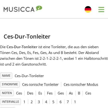
Me
Bahasa Indonesia
Ces-Dur-Tonleiter
Български
Die
Ces-Dur-Tonleiter
ist eine Tonleiter, die aus den sieben
Tönen Ces, Des, Es, Fes, Ges, As und B besteht. Der Abstand
Dansk
zwischen den Tönen ist 2-2-1-2-2-2-1, wobei 1 ein Halbtonschritt
ist und 2 ein Ganztonschritt.
Deutsch
Ces-Dur-Tonleiter
NAME
Ces-ionische Tonleiter
Ces-ionischer Modus
SYNONYME
English
Ces
Des
Es
Fes
Ges
As
B
Ces
NOTEN
1
2
3
4
5
6
7
1
INTERVALLE
Español