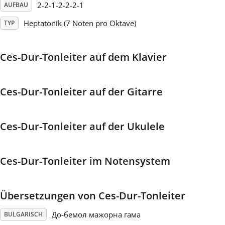
2-2-1-2-2-2-1
AUFBAU
Français
Heptatonik (7 Noten pro Oktave)
TYP
한국어
Ces-Dur-Tonleiter auf dem Klavier
हिन्दी
Ces-Dur-Tonleiter auf der Gitarre
Italiano
Ces-Dur-Tonleiter auf der Ukulele
日本語
Ces-Dur-Tonleiter im Notensystem
Polski
Übersetzungen von Ces-Dur-Tonleiter
Português
До-бемол мажорна гама
BULGARISCH