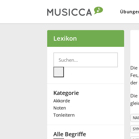
Übunge
Bahasa Indonesia
Lexikon
Български
Die
Dansk
Fes,
der 
Kategorie
Deutsch
Die 
Akkorde
glei
Noten
English
Tonleitern
NA
SY
Español
Alle Begriffe