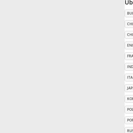
Üb
Русский
BU
CHI
Svenska
CHI
EN
Tiếng Việt
FR
IN
Türkçe
ITA
Українська
JA
KO
简体中文
PO
PO
繁體中文
RU