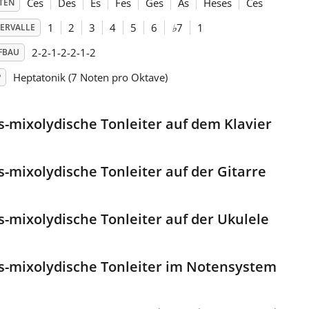
Ces
Des
Es
Fes
Ges
As
Heses
Ces
TEN
1
2
3
4
5
6
♭
7
1
TERVALLE
2-2-1-2-2-1-2
FBAU
Heptatonik (7 Noten pro Oktave)
P
s-mixolydische Tonleiter auf dem Klavier
s-mixolydische Tonleiter auf der Gitarre
s-mixolydische Tonleiter auf der Ukulele
s-mixolydische Tonleiter im Notensystem