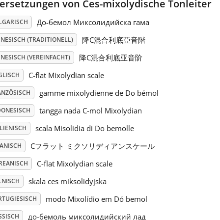
ersetzungen von Ces-mixolydische Tonleiter
До-бемол Миксолидийска гама
LGARISCH
降C混合利底亞音階
NESISCH (TRADITIONELL)
降C混合利底亚音阶
NESISCH (VEREINFACHT)
C-flat Mixolydian scale
GLISCH
gamme mixolydienne de Do bémol
ANZÖSISCH
tangga nada C-mol Mixolydian
DONESISCH
scala Misolidia di Do bemolle
LIENISCH
Cフラット ミクソリディアンスケール
PANISCH
C-flat Mixolydian scale
REANISCH
skala ces miksolidyjska
LNISCH
modo Mixolídio em Dó bemol
RTUGIESISCH
до-бемоль миксолидийский лад
SSISCH