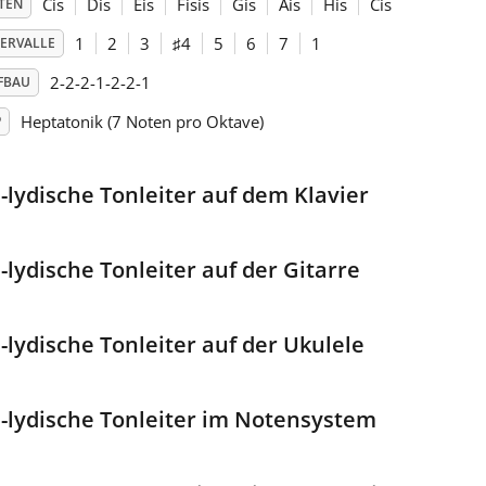
Cis
Dis
Eis
Fisis
Gis
Ais
His
Cis
TEN
1
2
3
♯
4
5
6
7
1
TERVALLE
2-2-2-1-2-2-1
FBAU
Heptatonik (7 Noten pro Oktave)
P
s-lydische Tonleiter auf dem Klavier
-lydische Tonleiter auf der Gitarre
s-lydische Tonleiter auf der Ukulele
s-lydische Tonleiter im Notensystem