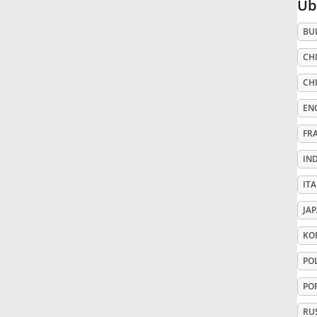
Üb
Русский
BU
CHI
Svenska
CHI
EN
Tiếng Việt
FR
IN
Türkçe
ITA
Українська
JA
KO
简体中文
PO
PO
繁體中文
RU