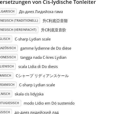
ersetzungen von Cis-lydische Tonleiter
До-диез Лидийска гама
LGARISCH
升C利底亞音階
NESISCH (TRADITIONELL)
升C利底亚音阶
NESISCH (VEREINFACHT)
C-sharp Lydian scale
GLISCH
gamme lydienne de Do dièse
ANZÖSISCH
tangga nada C-kres Lydian
DONESISCH
scala Lidia di Do diesis
LIENISCH
Cシャープ リディアンスケール
PANISCH
C-sharp Lydian scale
REANISCH
skala cis lidyjska
LNISCH
modo Lídio em Dó sustenido
RTUGIESISCH
до-диез лидийский лад
SSISCH