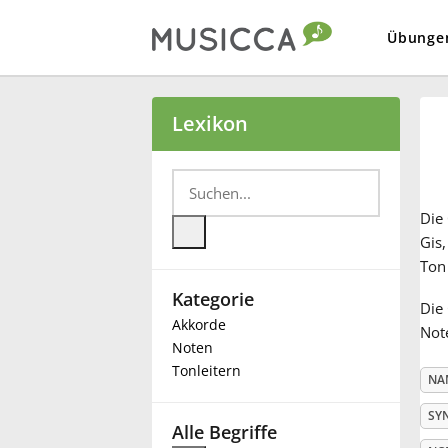
Übunge
Bahasa Indonesia
Lexikon
Български
Die
Dansk
Gis,
Ton
Kategorie
Deutsch
Die 
Akkorde
Note
Noten
English
Tonleitern
NA
SY
Español
Alle Begriffe