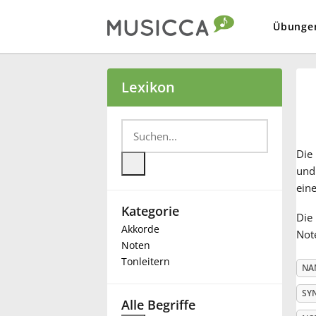
Übunge
Bahasa Indonesia
Lexikon
Български
Die
Dansk
und 
eine
Kategorie
Deutsch
Die 
Akkorde
Note
Noten
English
Tonleitern
NA
SY
Español
Alle Begriffe