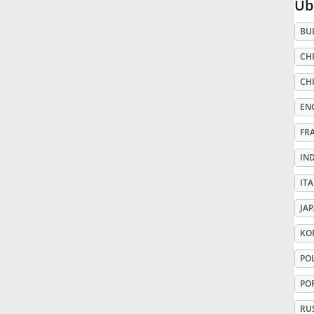
Üb
Русский
BU
CHI
Svenska
CHI
EN
Tiếng Việt
FR
IN
Türkçe
ITA
Українська
JA
KO
简体中文
PO
PO
繁體中文
RU