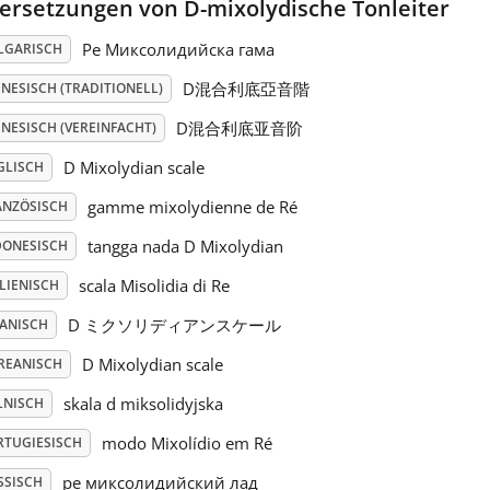
ersetzungen von D-mixolydische Tonleiter
Ре Миксолидийска гама
LGARISCH
D混合利底亞音階
NESISCH (TRADITIONELL)
D混合利底亚音阶
NESISCH (VEREINFACHT)
D Mixolydian scale
GLISCH
gamme mixolydienne de Ré
ANZÖSISCH
tangga nada D Mixolydian
DONESISCH
scala Misolidia di Re
LIENISCH
D ミクソリディアンスケール
PANISCH
D Mixolydian scale
REANISCH
skala d miksolidyjska
LNISCH
modo Mixolídio em Ré
RTUGIESISCH
ре миксолидийский лад
SSISCH