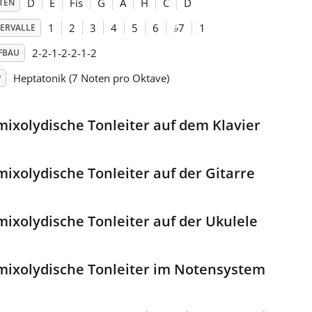
D
E
Fis
G
A
H
C
D
TEN
1
2
3
4
5
6
♭
7
1
TERVALLE
2-2-1-2-2-1-2
FBAU
Heptatonik (7 Noten pro Oktave)
P
mixolydische Tonleiter auf dem Klavier
mixolydische Tonleiter auf der Gitarre
mixolydische Tonleiter auf der Ukulele
mixolydische Tonleiter im Notensystem