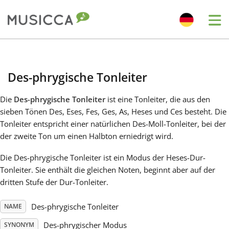
Me
Bahasa Indonesia
Des-phrygische Tonleiter
Български
Die
Des-phrygische Tonleiter
ist eine Tonleiter, die aus den
sieben Tönen Des, Eses, Fes, Ges, As, Heses und Ces besteht. Die
Dansk
Tonleiter entspricht einer natürlichen Des-Moll-Tonleiter, bei der
der zweite Ton um einen Halbton erniedrigt wird.
Deutsch
Die Des-phrygische Tonleiter ist ein Modus der Heses-Dur-
Tonleiter. Sie enthält die gleichen Noten, beginnt aber auf der
dritten Stufe der Dur-Tonleiter.
English
Des-phrygische Tonleiter
NAME
Español
Des-phrygischer Modus
SYNONYM