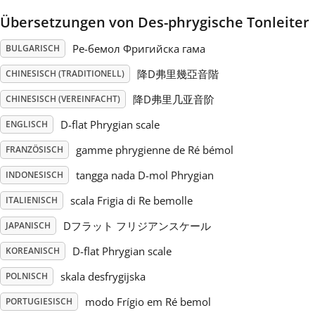
Übersetzungen von Des-phrygische Tonleiter
Русский
Ре-бемол Фригийска гама
BULGARISCH
Svenska
降D弗里幾亞音階
CHINESISCH (TRADITIONELL)
降D弗里几亚音阶
CHINESISCH (VEREINFACHT)
Tiếng Việt
D-flat Phrygian scale
ENGLISCH
gamme phrygienne de Ré bémol
FRANZÖSISCH
Türkçe
tangga nada D-mol Phrygian
INDONESISCH
scala Frigia di Re bemolle
ITALIENISCH
Українська
Dフラット フリジアンスケール
JAPANISCH
D-flat Phrygian scale
KOREANISCH
简体中文
skala desfrygijska
POLNISCH
繁體中文
modo Frígio em Ré bemol
PORTUGIESISCH