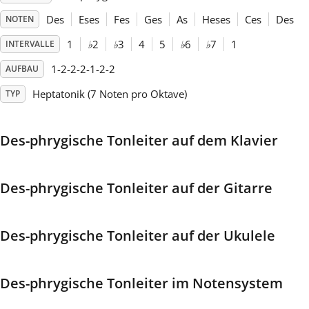
Des
Eses
Fes
Ges
As
Heses
Ces
Des
NOTEN
Français
1
♭
2
♭
3
4
5
♭
6
♭
7
1
INTERVALLE
1-2-2-2-1-2-2
AUFBAU
한국어
Heptatonik (7 Noten pro Oktave)
TYP
हिन्दी
Des-phrygische Tonleiter auf dem Klavier
Italiano
Des-phrygische Tonleiter auf der Gitarre
日本語
Des-phrygische Tonleiter auf der Ukulele
Polski
Des-phrygische Tonleiter im Notensystem
Português