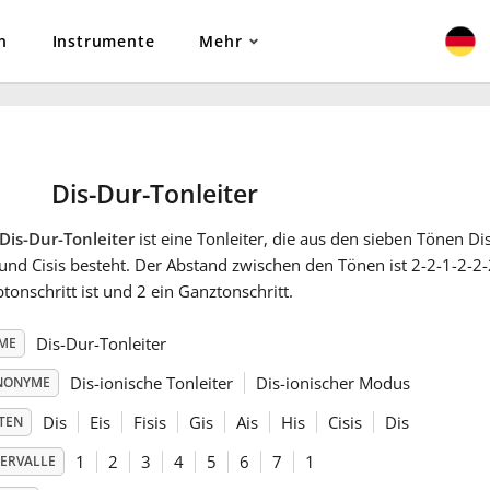
n
Instrumente
Mehr
Dis-Dur-Tonleiter
Dis-Dur-Tonleiter
ist eine Tonleiter, die aus den sieben Tönen Dis, 
und Cisis besteht. Der Abstand zwischen den Tönen ist 2-2-1-2-2-
tonschritt ist und 2 ein Ganztonschritt.
Dis-Dur-Tonleiter
ME
Dis-ionische Tonleiter
Dis-ionischer Modus
NONYME
Dis
Eis
Fisis
Gis
Ais
His
Cisis
Dis
TEN
1
2
3
4
5
6
7
1
TERVALLE