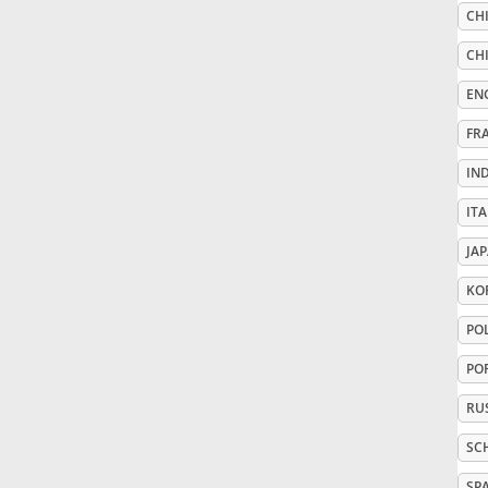
CHI
Русский
CHI
EN
Svenska
FR
IN
Tiếng Việt
ITA
JA
Türkçe
KO
Українська
PO
PO
简体中文
RU
SC
繁體中文
SP