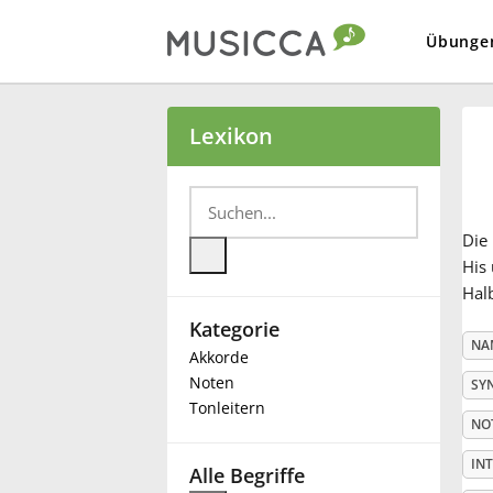
Übunge
Bahasa Indonesia
Lexikon
Български
Die
Dansk
His 
Halb
Kategorie
Deutsch
NA
Akkorde
Noten
SY
English
Tonleitern
NO
IN
Español
Alle Begriffe