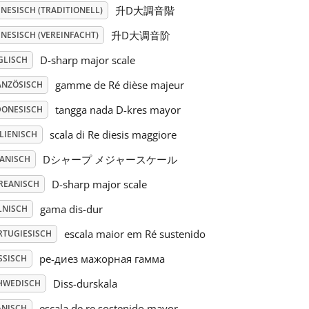
升D大調音階
NESISCH (TRADITIONELL)
升D大调音阶
NESISCH (VEREINFACHT)
D-sharp major scale
GLISCH
gamme de Ré dièse majeur
ANZÖSISCH
tangga nada D-kres mayor
DONESISCH
scala di Re diesis maggiore
LIENISCH
Dシャープ メジャースケール
PANISCH
D-sharp major scale
REANISCH
gama dis-dur
LNISCH
escala maior em Ré sustenido
RTUGIESISCH
ре-диез мажорная гамма
SSISCH
Diss-durskala
HWEDISCH
escala de re sostenido mayor
ANISCH