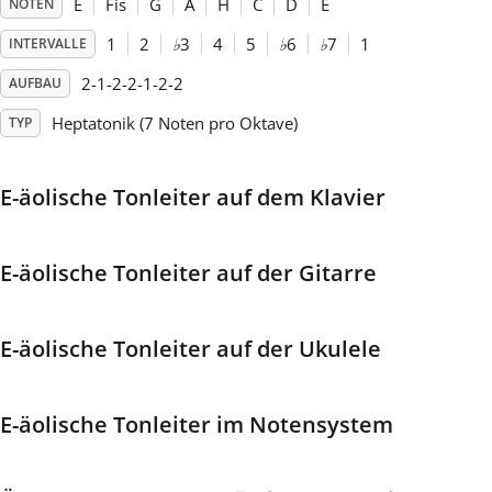
E
Fis
G
A
H
C
D
E
NOTEN
1
2
♭
3
4
5
♭
6
♭
7
1
INTERVALLE
Français
2-1-2-2-1-2-2
AUFBAU
한국어
Heptatonik (7 Noten pro Oktave)
TYP
हिन्दी
E-äolische Tonleiter auf dem Klavier
Italiano
E-äolische Tonleiter auf der Gitarre
日本語
E-äolische Tonleiter auf der Ukulele
Polski
E-äolische Tonleiter im Notensystem
Português