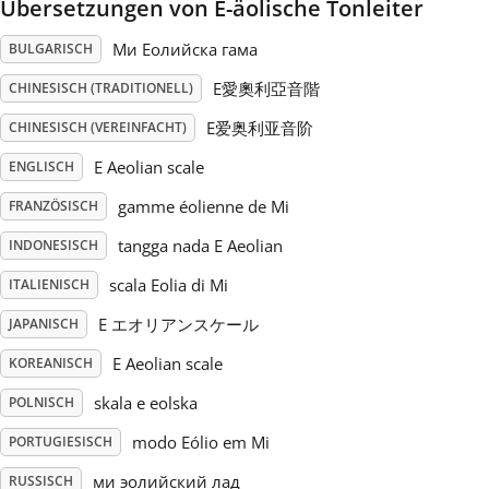
Übersetzungen von E-äolische Tonleiter
Русский
Ми Еолийска гама
BULGARISCH
E愛奧利亞音階
CHINESISCH (TRADITIONELL)
Svenska
E爱奥利亚音阶
CHINESISCH (VEREINFACHT)
E Aeolian scale
ENGLISCH
Tiếng Việt
gamme éolienne de Mi
FRANZÖSISCH
tangga nada E Aeolian
INDONESISCH
Türkçe
scala Eolia di Mi
ITALIENISCH
Українська
E エオリアンスケール
JAPANISCH
E Aeolian scale
KOREANISCH
简体中文
skala e eolska
POLNISCH
modo Eólio em Mi
PORTUGIESISCH
繁體中文
ми эолийский лад
RUSSISCH