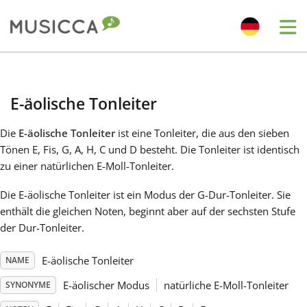
Me
Bahasa Indonesia
E-äolische Tonleiter
Български
Die
E-äolische Tonleiter
ist eine Tonleiter, die aus den sieben
Tönen E, Fis, G, A, H, C und D besteht. Die Tonleiter ist identisch
Dansk
zu einer natürlichen E-Moll-Tonleiter.
Die E-äolische Tonleiter ist ein Modus der G-Dur-Tonleiter. Sie
Deutsch
enthält die gleichen Noten, beginnt aber auf der sechsten Stufe
der Dur-Tonleiter.
English
E-äolische Tonleiter
NAME
E-äolischer Modus
natürliche E-Moll-Tonleiter
SYNONYME
Español