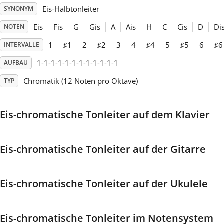
Eis-Halbtonleiter
SYNONYM
Français
Eis
Fis
G
Gis
A
Ais
H
C
Cis
D
Di
NOTEN
1
♯
1
2
♯
2
3
4
♯
4
5
♯
5
6
♯
6
INTERVALLE
한국어
1-1-1-1-1-1-1-1-1-1-1-1
AUFBAU
Chromatik (12 Noten pro Oktave)
TYP
हिन्दी
Eis-chromatische Tonleiter auf dem Klavier
Italiano
Eis-chromatische Tonleiter auf der Gitarre
日本語
Polski
Eis-chromatische Tonleiter auf der Ukulele
Português
Eis-chromatische Tonleiter im Notensystem