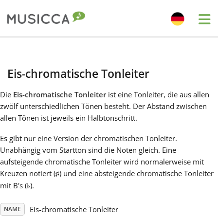
Me
Bahasa Indonesia
Eis-chromatische Tonleiter
Български
Die
Eis-chromatische Tonleiter
ist eine Tonleiter, die aus allen
zwölf unterschiedlichen Tönen besteht. Der Abstand zwischen
Dansk
allen Tönen ist jeweils ein Halbtonschritt.
Es gibt nur eine Version der chromatischen Tonleiter.
Deutsch
Unabhängig vom Startton sind die Noten gleich. Eine
aufsteigende chromatische Tonleiter wird normalerweise mit
Kreuzen notiert (
) und eine absteigende chromatische Tonleiter
♯
English
mit B's (
).
♭
Español
Eis-chromatische Tonleiter
NAME