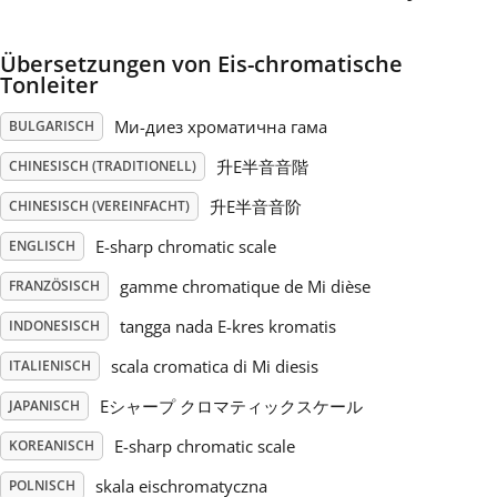
Русский
Übersetzungen von Eis-chromatische
Tonleiter
Svenska
Mи-диез хроматична гама
BULGARISCH
升E半音音階
CHINESISCH (TRADITIONELL)
Tiếng Việt
升E半音音阶
CHINESISCH (VEREINFACHT)
E-sharp chromatic scale
ENGLISCH
Türkçe
gamme chromatique de Mi dièse
FRANZÖSISCH
tangga nada E-kres kromatis
INDONESISCH
Українська
scala cromatica di Mi diesis
ITALIENISCH
简体中文
Eシャープ クロマティックスケール
JAPANISCH
E-sharp chromatic scale
KOREANISCH
繁體中文
skala eischromatyczna
POLNISCH