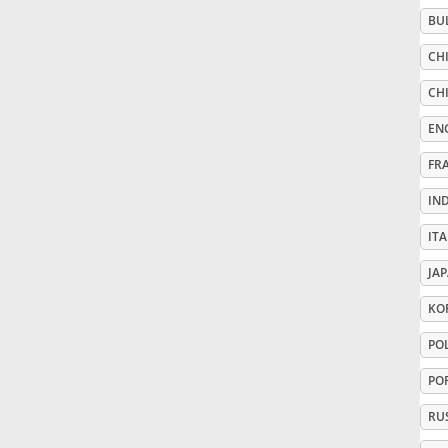
BU
Русский
CHI
CHI
Svenska
EN
FR
Tiếng Việt
IN
Türkçe
ITA
JA
Українська
KO
PO
简体中文
PO
RU
繁體中文