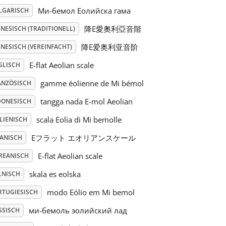
Mи-бемол Еолийска гама
LGARISCH
降E愛奧利亞音階
NESISCH (TRADITIONELL)
降E爱奥利亚音阶
NESISCH (VEREINFACHT)
E-flat Aeolian scale
GLISCH
gamme éolienne de Mi bémol
ANZÖSISCH
tangga nada E-mol Aeolian
DONESISCH
scala Eolia di Mi bemolle
LIENISCH
Eフラット エオリアンスケール
PANISCH
E-flat Aeolian scale
REANISCH
skala es eolska
LNISCH
modo Eólio em Mi bemol
RTUGIESISCH
ми-бемоль эолийский лад
SSISCH