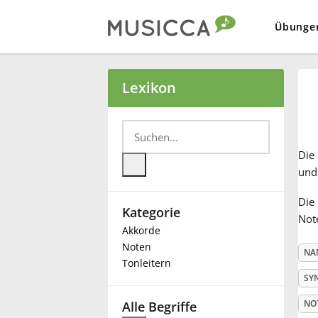
Übunge
Bahasa Indonesia
Lexikon
Български
Die
Dansk
und 
Die 
Kategorie
Deutsch
Note
Akkorde
Noten
NA
English
Tonleitern
SY
Español
NO
Alle Begriffe