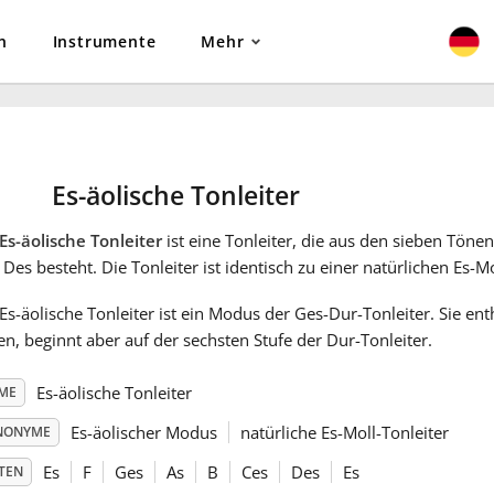
n
Instrumente
Mehr
Es-äolische Tonleiter
Es-äolische Tonleiter
ist eine Tonleiter, die aus den sieben Tönen 
Des besteht. Die Tonleiter ist identisch zu einer natürlichen Es-Mo
Es-äolische Tonleiter ist ein Modus der Ges-Dur-Tonleiter. Sie ent
n, beginnt aber auf der sechsten Stufe der Dur-Tonleiter.
Es-äolische Tonleiter
ME
Es-äolischer Modus
natürliche Es-Moll-Tonleiter
NONYME
Es
F
Ges
As
B
Ces
Des
Es
TEN