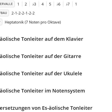
1
2
♭
3
4
5
♭
6
♭
7
1
TERVALLE
2-1-2-2-1-2-2
FBAU
Heptatonik (7 Noten pro Oktave)
P
-äolische Tonleiter auf dem Klavier
-äolische Tonleiter auf der Gitarre
-äolische Tonleiter auf der Ukulele
-äolische Tonleiter im Notensystem
ersetzungen von Es-äolische Tonleiter