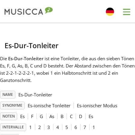
Me
Bahasa Indonesia
Es-Dur-Tonleiter
Български
Die
Es-Dur-Tonleiter
ist eine Tonleiter, die aus den sieben Tönen
Es, F, G, As, B, C und D besteht. Der Abstand zwischen den Tönen
Dansk
ist 2-2-1-2-2-2-1, wobei 1 ein Halbtonschritt ist und 2 ein
Ganztonschritt.
Deutsch
Es-Dur-Tonleiter
NAME
Es-ionische Tonleiter
Es-ionischer Modus
SYNONYME
English
Es
F
G
As
B
C
D
Es
NOTEN
1
2
3
4
5
6
7
1
INTERVALLE
Español