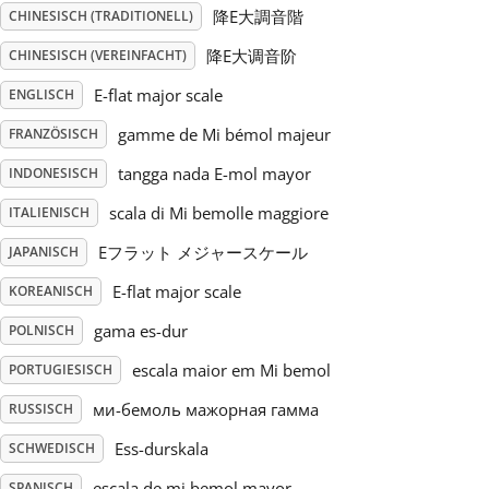
降E大調音階
CHINESISCH (TRADITIONELL)
Русский
降E大调音阶
CHINESISCH (VEREINFACHT)
E-flat major scale
ENGLISCH
Svenska
gamme de Mi bémol majeur
FRANZÖSISCH
tangga nada E-mol mayor
INDONESISCH
Tiếng Việt
scala di Mi bemolle maggiore
ITALIENISCH
Eフラット メジャースケール
JAPANISCH
Türkçe
E-flat major scale
KOREANISCH
Українська
gama es-dur
POLNISCH
escala maior em Mi bemol
PORTUGIESISCH
简体中文
ми-бемоль мажорная гамма
RUSSISCH
Ess-durskala
SCHWEDISCH
繁體中文
escala de mi bemol mayor
SPANISCH