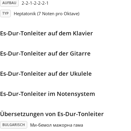
2-2-1-2-2-2-1
AUFBAU
Français
Heptatonik (7 Noten pro Oktave)
TYP
한국어
Es-Dur-Tonleiter auf dem Klavier
हिन्दी
Es-Dur-Tonleiter auf der Gitarre
Italiano
Es-Dur-Tonleiter auf der Ukulele
日本語
Es-Dur-Tonleiter im Notensystem
Polski
Übersetzungen von Es-Dur-Tonleiter
Português
Mи-бемол мажорна гама
BULGARISCH