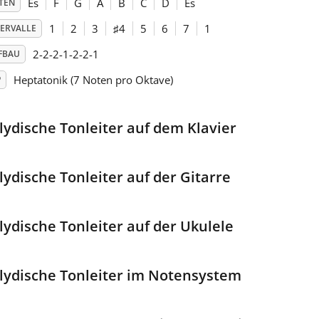
Es
F
G
A
B
C
D
Es
TEN
1
2
3
♯
4
5
6
7
1
TERVALLE
2-2-2-1-2-2-1
FBAU
Heptatonik (7 Noten pro Oktave)
P
-lydische Tonleiter auf dem Klavier
-lydische Tonleiter auf der Gitarre
-lydische Tonleiter auf der Ukulele
-lydische Tonleiter im Notensystem