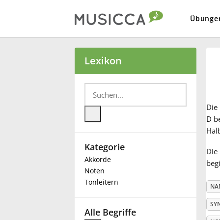
Übunge
Bahasa Indonesia
Lexikon
Български
Die
Dansk
D be
Hal
Kategorie
Deutsch
Die 
Akkorde
begi
Noten
English
Tonleitern
NA
SY
Español
Alle Begriffe