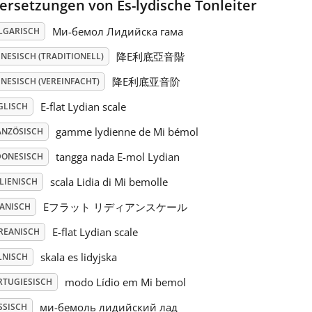
ersetzungen von Es-lydische Tonleiter
Mи-бемол Лидийска гама
LGARISCH
降E利底亞音階
NESISCH (TRADITIONELL)
降E利底亚音阶
NESISCH (VEREINFACHT)
E-flat Lydian scale
GLISCH
gamme lydienne de Mi bémol
ANZÖSISCH
tangga nada E-mol Lydian
DONESISCH
scala Lidia di Mi bemolle
LIENISCH
Eフラット リディアンスケール
PANISCH
E-flat Lydian scale
REANISCH
skala es lidyjska
LNISCH
modo Lídio em Mi bemol
RTUGIESISCH
ми-бемоль лидийский лад
SSISCH