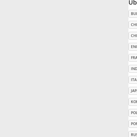
Üb
Русский
BU
CHI
Svenska
CHI
EN
Tiếng Việt
FR
IN
Türkçe
ITA
Українська
JA
KO
简体中文
PO
PO
繁體中文
RU