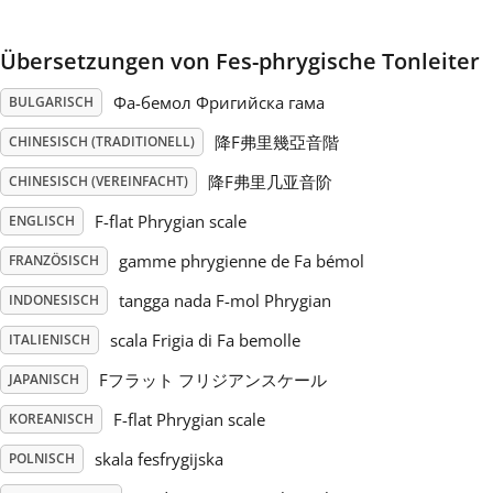
Русский
Übersetzungen von Fes-phrygische Tonleiter
Фа-бемол Фригийска гама
BULGARISCH
Svenska
降F弗里幾亞音階
CHINESISCH (TRADITIONELL)
降F弗里几亚音阶
CHINESISCH (VEREINFACHT)
Tiếng Việt
F-flat Phrygian scale
ENGLISCH
Türkçe
gamme phrygienne de Fa bémol
FRANZÖSISCH
tangga nada F-mol Phrygian
INDONESISCH
Українська
scala Frigia di Fa bemolle
ITALIENISCH
Fフラット フリジアンスケール
JAPANISCH
简体中文
F-flat Phrygian scale
KOREANISCH
skala fesfrygijska
POLNISCH
繁體中文