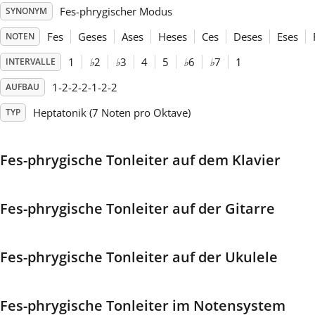
Fes-phrygischer Modus
SYNONYM
Français
Fes
Geses
Ases
Heses
Ces
Deses
Eses
NOTEN
1
♭
2
♭
3
4
5
♭
6
♭
7
1
INTERVALLE
한국어
1-2-2-2-1-2-2
AUFBAU
Heptatonik (7 Noten pro Oktave)
TYP
हिन्दी
Fes-phrygische Tonleiter auf dem Klavier
Italiano
Fes-phrygische Tonleiter auf der Gitarre
日本語
Polski
Fes-phrygische Tonleiter auf der Ukulele
Português
Fes-phrygische Tonleiter im Notensystem