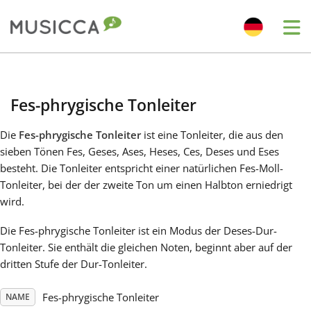
Me
Bahasa Indonesia
Fes-phrygische Tonleiter
Български
Die
Fes-phrygische Tonleiter
ist eine Tonleiter, die aus den
sieben Tönen Fes, Geses, Ases, Heses, Ces, Deses und Eses
Dansk
besteht. Die Tonleiter entspricht einer natürlichen Fes-Moll-
Tonleiter, bei der der zweite Ton um einen Halbton erniedrigt
wird.
Deutsch
Die Fes-phrygische Tonleiter ist ein Modus der Deses-Dur-
Tonleiter. Sie enthält die gleichen Noten, beginnt aber auf der
English
dritten Stufe der Dur-Tonleiter.
Español
Fes-phrygische Tonleiter
NAME