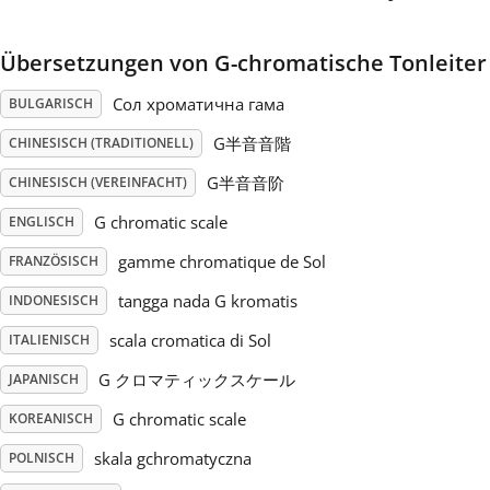
Русский
Übersetzungen von G-chromatische Tonleiter
Сол хроматична гама
BULGARISCH
Svenska
G半音音階
CHINESISCH (TRADITIONELL)
G半音音阶
CHINESISCH (VEREINFACHT)
Tiếng Việt
G chromatic scale
ENGLISCH
Türkçe
gamme chromatique de Sol
FRANZÖSISCH
tangga nada G kromatis
INDONESISCH
Українська
scala cromatica di Sol
ITALIENISCH
G クロマティックスケール
JAPANISCH
简体中文
G chromatic scale
KOREANISCH
skala gchromatyczna
POLNISCH
繁體中文