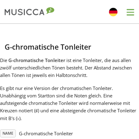
Me
Bahasa Indonesia
G-chromatische Tonleiter
Български
Die
G-chromatische Tonleiter
ist eine Tonleiter, die aus allen
zwölf unterschiedlichen Tönen besteht. Der Abstand zwischen
Dansk
allen Tönen ist jeweils ein Halbtonschritt.
Es gibt nur eine Version der chromatischen Tonleiter.
Deutsch
Unabhängig vom Startton sind die Noten gleich. Eine
aufsteigende chromatische Tonleiter wird normalerweise mit
Kreuzen notiert (
) und eine absteigende chromatische Tonleiter
♯
English
mit B's (
).
♭
Español
G-chromatische Tonleiter
NAME