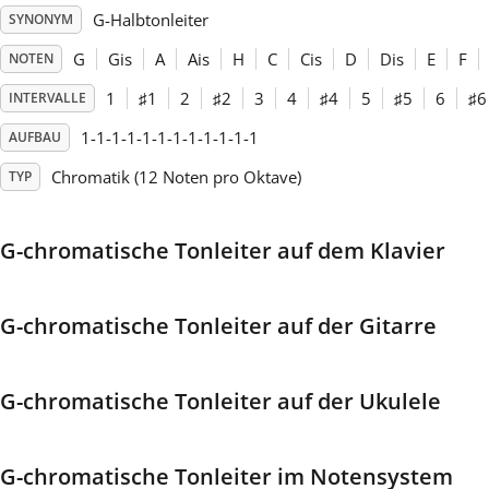
G-Halbtonleiter
SYNONYM
Français
G
Gis
A
Ais
H
C
Cis
D
Dis
E
F
NOTEN
1
♯
1
2
♯
2
3
4
♯
4
5
♯
5
6
♯
6
INTERVALLE
한국어
1-1-1-1-1-1-1-1-1-1-1-1
AUFBAU
Chromatik (12 Noten pro Oktave)
TYP
हिन्दी
G-chromatische Tonleiter auf dem Klavier
Italiano
G-chromatische Tonleiter auf der Gitarre
日本語
Polski
G-chromatische Tonleiter auf der Ukulele
Português
G-chromatische Tonleiter im Notensystem