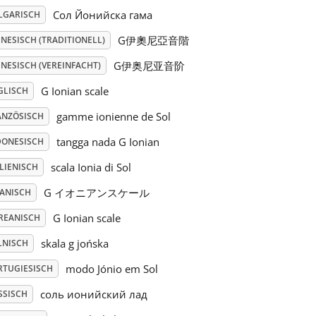
Сол Йонийска гама
LGARISCH
G伊奧尼亞音階
NESISCH (TRADITIONELL)
G伊奥尼亚音阶
NESISCH (VEREINFACHT)
G Ionian scale
GLISCH
gamme ionienne de Sol
ANZÖSISCH
tangga nada G Ionian
DONESISCH
scala Ionia di Sol
LIENISCH
G イオニアンスケール
PANISCH
G Ionian scale
REANISCH
skala g jońska
LNISCH
modo Jónio em Sol
RTUGIESISCH
соль ионийский лад
SSISCH