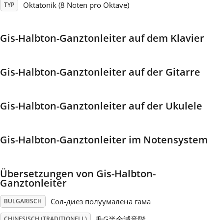
Oktatonik (8 Noten pro Oktave)
TYP
Français
Gis-Halbton-Ganztonleiter auf dem Klavier
한국어
Gis-Halbton-Ganztonleiter auf der Gitarre
हिन्दी
Gis-Halbton-Ganztonleiter auf der Ukulele
Italiano
Gis-Halbton-Ganztonleiter im Notensystem
日本語
Übersetzungen von Gis-Halbton-
Polski
Ganztonleiter
Сол-диез полуумалена гама
BULGARISCH
Português
升G半全減音階
CHINESISCH (TRADITIONELL)