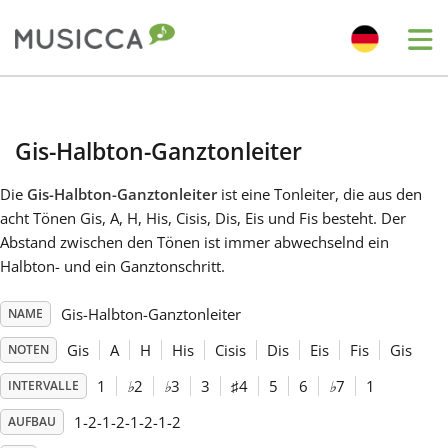
Me
Bahasa Indonesia
Gis-Halbton-Ganztonleiter
Български
Die
Gis-Halbton-Ganztonleiter
ist eine Tonleiter, die aus den
acht Tönen Gis, A, H, His, Cisis, Dis, Eis und Fis besteht. Der
Dansk
Abstand zwischen den Tönen ist immer abwechselnd ein
Halbton- und ein Ganztonschritt.
Deutsch
Gis-Halbton-Ganztonleiter
NAME
Gis
A
H
His
Cisis
Dis
Eis
Fis
Gis
NOTEN
English
1
♭
2
♭
3
3
♯
4
5
6
♭
7
1
INTERVALLE
1-2-1-2-1-2-1-2
AUFBAU
Español