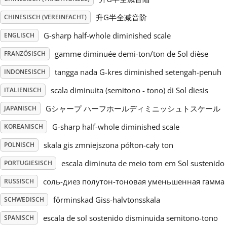
升G半全减音阶
CHINESISCH (VEREINFACHT)
Русский
G-sharp half-whole diminished scale
ENGLISCH
Svenska
gamme diminuée demi-ton/ton de Sol dièse
FRANZÖSISCH
tangga nada G-kres diminished setengah-penuh
INDONESISCH
Tiếng Việt
scala diminuita (semitono - tono) di Sol diesis
ITALIENISCH
Gシャープ ハーフホールディミニッシュトスケール
JAPANISCH
Türkçe
G-sharp half-whole diminished scale
KOREANISCH
skala gis zmniejszona półton-cały ton
POLNISCH
Українська
escala diminuta de meio tom em Sol sustenido
PORTUGIESISCH
соль-диез полутон-тоновая уменьшенная гамма
RUSSISCH
简体中文
förminskad Giss-halvtonsskala
SCHWEDISCH
繁體中文
escala de sol sostenido disminuida semitono-tono
SPANISCH