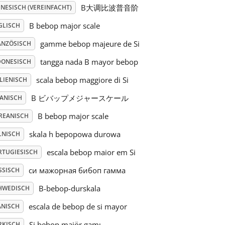
B大调比波普音阶
NESISCH (VEREINFACHT)
B bebop major scale
GLISCH
gamme bebop majeure de Si
ANZÖSISCH
tangga nada B mayor bebop
DONESISCH
scala bebop maggiore di Si
LIENISCH
B ビバップメジャースケール
PANISCH
B bebop major scale
REANISCH
skala h bepopowa durowa
LNISCH
escala bebop maior em Si
RTUGIESISCH
си мажорная бибоп гамма
SSISCH
B-bebop-durskala
HWEDISCH
escala de bebop de si mayor
ANISCH
Si bebop majör gamı
RKISCH