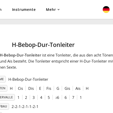
n
Instrumente
Mehr
H-Bebop-Dur-Tonleiter
H-Bebop-Dur-Tonleiter
ist eine Tonleiter, die aus den acht Tönen H
und Ais besteht. Die Tonleiter entspricht einer H-Dur-Tonleiter m
nen Sexte.
H-Bebop-Dur-Tonleiter
ME
H
Cis
Dis
E
Fis
G
Gis
Ais
H
TEN
1
2
3
4
5
♭
6
6
7
1
TERVALLE
2-2-1-2-1-1-2-1
FBAU