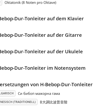
Oktatonik (8 Noten pro Oktave)
P
Bebop-Dur-Tonleiter auf dem Klavier
Bebop-Dur-Tonleiter auf der Gitarre
Bebop-Dur-Tonleiter auf der Ukulele
Bebop-Dur-Tonleiter im Notensystem
ersetzungen von H-Bebop-Dur-Tonleiter
Си бибоп мажорна гама
LGARISCH
B大調比波普音階
NESISCH (TRADITIONELL)