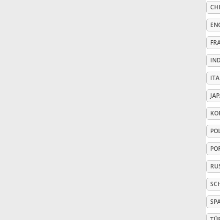
CHI
Русский
EN
FR
Svenska
IN
ITA
Tiếng Việt
JA
KO
Türkçe
PO
Українська
PO
RU
简体中文
SC
SP
繁體中文
TÜ