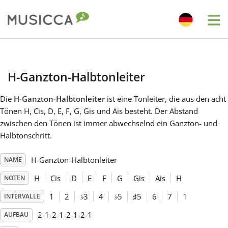
Me
Bahasa Indonesia
H-Ganzton-Halbtonleiter
Български
Die
H-Ganzton-Halbtonleiter
ist eine Tonleiter, die aus den acht
Tönen H, Cis, D, E, F, G, Gis und Ais besteht. Der Abstand
Dansk
zwischen den Tönen ist immer abwechselnd ein Ganzton- und
Halbtonschritt.
Deutsch
H-Ganzton-Halbtonleiter
NAME
H
Cis
D
E
F
G
Gis
Ais
H
NOTEN
English
1
2
♭
3
4
♭
5
♯
5
6
7
1
INTERVALLE
2-1-2-1-2-1-2-1
AUFBAU
Español