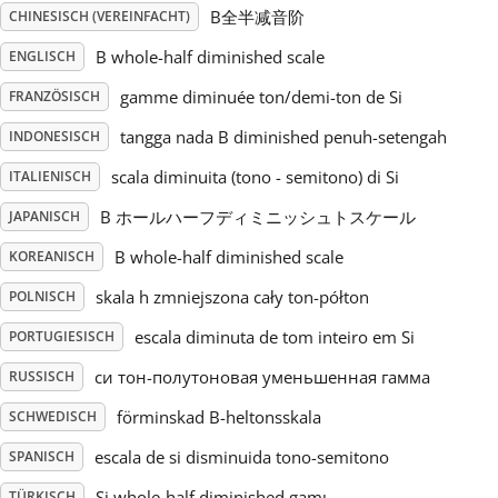
B全半减音阶
CHINESISCH (VEREINFACHT)
Русский
B whole-half diminished scale
ENGLISCH
gamme diminuée ton/demi-ton de Si
FRANZÖSISCH
Svenska
tangga nada B diminished penuh-setengah
INDONESISCH
scala diminuita (tono - semitono) di Si
ITALIENISCH
Tiếng Việt
B ホールハーフディミニッシュトスケール
JAPANISCH
B whole-half diminished scale
KOREANISCH
Türkçe
skala h zmniejszona cały ton-półton
POLNISCH
Українська
escala diminuta de tom inteiro em Si
PORTUGIESISCH
си тон-полутоновая уменьшенная гамма
RUSSISCH
简体中文
förminskad B-heltonsskala
SCHWEDISCH
escala de si disminuida tono-semitono
SPANISCH
繁體中文
Si whole-half diminished gamı
TÜRKISCH