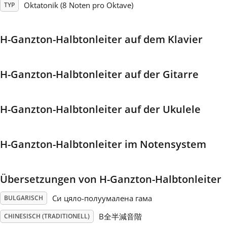
Oktatonik (8 Noten pro Oktave)
TYP
Français
H-Ganzton-Halbtonleiter auf dem Klavier
한국어
H-Ganzton-Halbtonleiter auf der Gitarre
हिन्दी
H-Ganzton-Halbtonleiter auf der Ukulele
Italiano
H-Ganzton-Halbtonleiter im Notensystem
日本語
Übersetzungen von H-Ganzton-Halbtonleiter
Polski
Си цяло-полуумалена гама
BULGARISCH
Português
B全半減音階
CHINESISCH (TRADITIONELL)