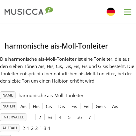
Me
Bahasa Indonesia
harmonische ais-Moll-Tonleiter
Български
Die
harmonische ais-Moll-Tonleiter
ist eine Tonleiter, die aus
den sieben Tönen Ais, His, Cis, Dis, Eis, Fis und Gisis besteht. Die
Dansk
Tonleiter entspricht einer natürlichen ais-Moll-Tonleiter, bei der
der siebte Ton um einen Halbton erhöht wird.
Deutsch
harmonische ais-Moll-Tonleiter
NAME
Ais
His
Cis
Dis
Eis
Fis
Gisis
Ais
NOTEN
English
1
2
♭
3
4
5
♭
6
7
1
INTERVALLE
2-1-2-2-1-3-1
AUFBAU
Español