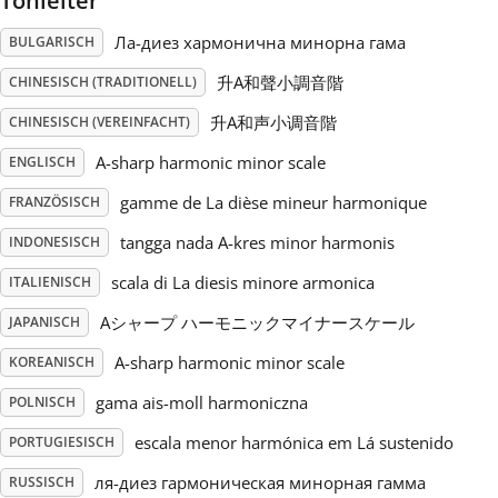
Tonleiter
Ла-диез хармонична минорна гама
BULGARISCH
Русский
升A和聲小調音階
CHINESISCH (TRADITIONELL)
Svenska
升A和声小调音階
CHINESISCH (VEREINFACHT)
A-sharp harmonic minor scale
ENGLISCH
Tiếng Việt
gamme de La dièse mineur harmonique
FRANZÖSISCH
tangga nada A-kres minor harmonis
INDONESISCH
Türkçe
scala di La diesis minore armonica
ITALIENISCH
Aシャープ ハーモニックマイナースケール
JAPANISCH
Українська
A-sharp harmonic minor scale
KOREANISCH
简体中文
gama ais-moll harmoniczna
POLNISCH
escala menor harmónica em Lá sustenido
PORTUGIESISCH
繁體中文
ля-диез гармоническая минорная гамма
RUSSISCH