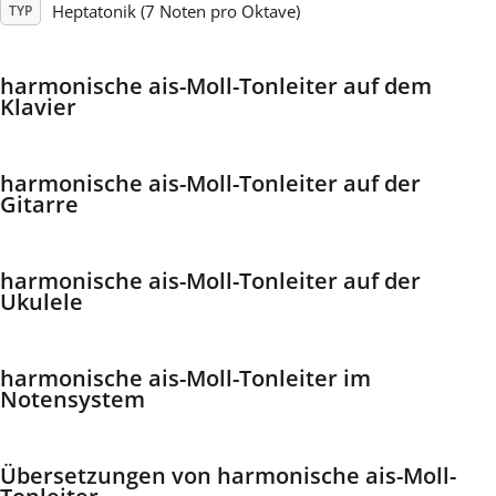
Heptatonik (7 Noten pro Oktave)
TYP
Français
harmonische ais-Moll-Tonleiter auf dem
Klavier
한국어
harmonische ais-Moll-Tonleiter auf der
हिन्दी
Gitarre
Italiano
harmonische ais-Moll-Tonleiter auf der
Ukulele
日本語
harmonische ais-Moll-Tonleiter im
Notensystem
Polski
Português
Übersetzungen von harmonische ais-Moll-