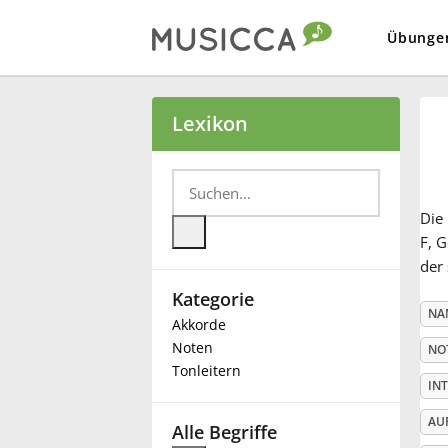
Übunge
Bahasa Indonesia
Lexikon
Български
Die
Dansk
F, G
der 
Kategorie
Deutsch
NA
Akkorde
Noten
NO
English
Tonleitern
IN
AU
Español
Alle Begriffe