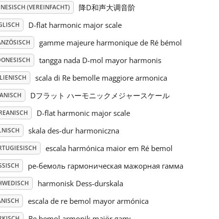
降D和声大调音阶
NESISCH (VEREINFACHT)
D-flat harmonic major scale
GLISCH
gamme majeure harmonique de Ré bémol
ANZÖSISCH
tangga nada D-mol mayor harmonis
DONESISCH
scala di Re bemolle maggiore armonica
LIENISCH
Dフラット ハーモニックメジャースケール
PANISCH
D-flat harmonic major scale
REANISCH
skala des-dur harmoniczna
LNISCH
escala harmónica maior em Ré bemol
RTUGIESISCH
ре-бемоль гармоническая мажорная гамма
SSISCH
harmonisk Dess-durskala
HWEDISCH
escala de re bemol mayor armónica
ANISCH
Re bemol armonik majör gamı
RKISCH