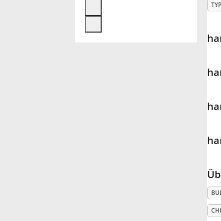
TY
Français
ha
한국어
ha
हिन्दी
ha
Italiano
ha
日本語
Üb
Polski
BU
Português
CHI