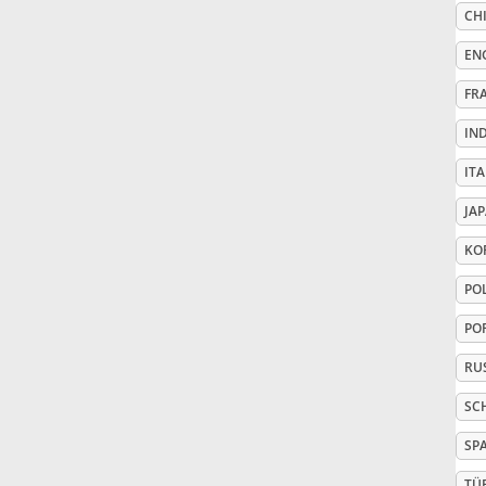
CHI
Русский
EN
FR
Svenska
IN
ITA
Tiếng Việt
JA
KO
Türkçe
PO
Українська
PO
RU
简体中文
SC
SP
繁體中文
TÜ