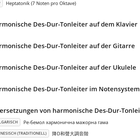
Heptatonik (7 Noten pro Oktave)
P
rmonische Des-Dur-Tonleiter auf dem Klavier
rmonische Des-Dur-Tonleiter auf der Gitarre
rmonische Des-Dur-Tonleiter auf der Ukulele
rmonische Des-Dur-Tonleiter im Notensystem
ersetzungen von harmonische Des-Dur-Tonlei
Ре-бемол хармонична мажорна гама
LGARISCH
降D和聲大調音階
NESISCH (TRADITIONELL)