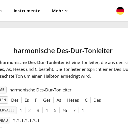
n
Instrumente
Mehr
harmonische Des-Dur-Tonleiter
harmonische Des-Dur-Tonleiter
ist eine Tonleiter, die aus den 
es, As, Heses und C besteht. Die Tonleiter entspricht einer Des-Du
sechste Ton um einen Halbton erniedrigt wird.
harmonische Des-Dur-Tonleiter
ME
Des
Es
F
Ges
As
Heses
C
Des
TEN
1
2
3
4
5
♭
6
7
1
TERVALLE
2-2-1-2-1-3-1
FBAU