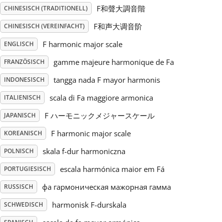
F和聲大調音階
CHINESISCH (TRADITIONELL)
Русский
F和声大调音阶
CHINESISCH (VEREINFACHT)
F harmonic major scale
ENGLISCH
Svenska
gamme majeure harmonique de Fa
FRANZÖSISCH
tangga nada F mayor harmonis
INDONESISCH
Tiếng Việt
scala di Fa maggiore armonica
ITALIENISCH
Türkçe
F ハーモニックメジャースケール
JAPANISCH
F harmonic major scale
KOREANISCH
Українська
skala f-dur harmoniczna
POLNISCH
escala harmónica maior em Fá
PORTUGIESISCH
简体中文
фа гармоническая мажорная гамма
RUSSISCH
harmonisk F-durskala
SCHWEDISCH
繁體中文