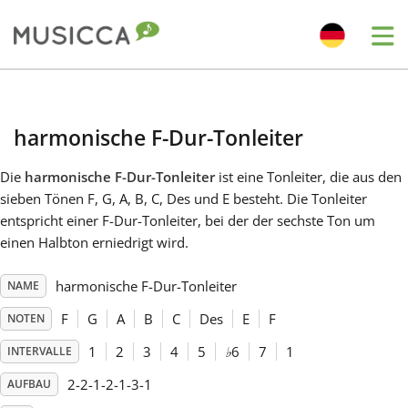
Me
Bahasa Indonesia
harmonische F-Dur-Tonleiter
Български
Die
harmonische F-Dur-Tonleiter
ist eine Tonleiter, die aus den
sieben Tönen F, G, A, B, C, Des und E besteht. Die Tonleiter
Dansk
entspricht einer F-Dur-Tonleiter, bei der der sechste Ton um
einen Halbton erniedrigt wird.
Deutsch
harmonische F-Dur-Tonleiter
NAME
F
G
A
B
C
Des
E
F
NOTEN
English
1
2
3
4
5
♭
6
7
1
INTERVALLE
2-2-1-2-1-3-1
AUFBAU
Español