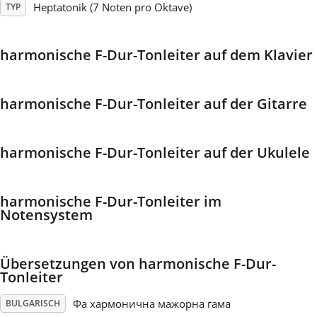
Heptatonik (7 Noten pro Oktave)
TYP
Français
harmonische F-Dur-Tonleiter auf dem Klavier
한국어
harmonische F-Dur-Tonleiter auf der Gitarre
हिन्दी
harmonische F-Dur-Tonleiter auf der Ukulele
Italiano
harmonische F-Dur-Tonleiter im
日本語
Notensystem
Polski
Übersetzungen von harmonische F-Dur-
Tonleiter
Português
Фа хармонична мажорна гама
BULGARISCH