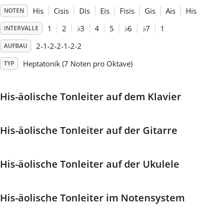
His
Cisis
Dis
Eis
Fisis
Gis
Ais
His
NOTEN
Français
1
2
♭
3
4
5
♭
6
♭
7
1
INTERVALLE
2-1-2-2-1-2-2
AUFBAU
한국어
Heptatonik (7 Noten pro Oktave)
TYP
हिन्दी
His-äolische Tonleiter auf dem Klavier
Italiano
His-äolische Tonleiter auf der Gitarre
日本語
His-äolische Tonleiter auf der Ukulele
Polski
His-äolische Tonleiter im Notensystem
Português