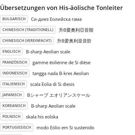
Übersetzungen von His-äolische Tonleiter
Русский
Си-диез Еолийска гама
BULGARISCH
升B愛奧利亞音階
CHINESISCH (TRADITIONELL)
Svenska
升B爱奥利亚音阶
CHINESISCH (VEREINFACHT)
Tiếng Việt
B-sharp Aeolian scale
ENGLISCH
gamme éolienne de Si dièse
FRANZÖSISCH
Türkçe
tangga nada B-kres Aeolian
INDONESISCH
scala Eolia di Si diesis
ITALIENISCH
Українська
Bシャープ エオリアンスケール
JAPANISCH
B-sharp Aeolian scale
KOREANISCH
简体中文
skala his eolska
POLNISCH
modo Eólio em Si sustenido
PORTUGIESISCH
繁體中文