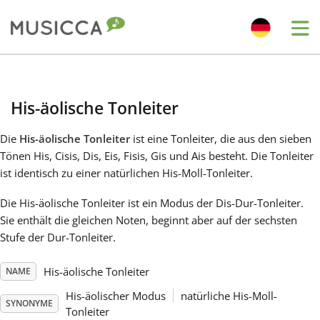
Me
Bahasa Indonesia
His-äolische Tonleiter
Български
Die
His-äolische Tonleiter
ist eine Tonleiter, die aus den sieben
Tönen His, Cisis, Dis, Eis, Fisis, Gis und Ais besteht. Die Tonleiter
Dansk
ist identisch zu einer natürlichen His-Moll-Tonleiter.
Die His-äolische Tonleiter ist ein Modus der Dis-Dur-Tonleiter.
Deutsch
Sie enthält die gleichen Noten, beginnt aber auf der sechsten
Stufe der Dur-Tonleiter.
English
His-äolische Tonleiter
NAME
His-äolischer Modus
natürliche His-Moll-
Español
SYNONYME
Tonleiter