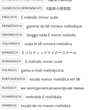
E旋律小调音階
CHINESISCH (VEREINFACHT)
Русский
E melodic minor scale
ENGLISCH
Svenska
gamme de Mi mineur mélodique
FRANZÖSISCH
tangga nada E minor melodis
INDONESISCH
Tiếng Việt
scala di Mi minore melodica
ITALIENISCH
E メロディックマイナースケール
JAPANISCH
Türkçe
E melodic minor scale
KOREANISCH
gama e-moll melodyczna
POLNISCH
Українська
escala menor melódica em Mi
PORTUGIESISCH
ми мелодическая минорная гамма
RUSSISCH
简体中文
melodisk E-mollskala
SCHWEDISCH
繁體中文
escala de mi menor melódica
SPANISCH