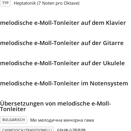
Heptatonik (7 Noten pro Oktave)
TYP
Français
melodische e-Moll-Tonleiter auf dem Klavier
한국어
melodische e-Moll-Tonleiter auf der Gitarre
हिन्दी
melodische e-Moll-Tonleiter auf der Ukulele
Italiano
melodische e-Moll-Tonleiter im Notensystem
日本語
Übersetzungen von melodische e-Moll-
Polski
Tonleiter
Ми мелодична минорна гама
BULGARISCH
Português
E旋律小調音階
CHINESISCH (TRADITIONELL)