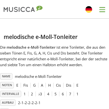
Me
Bahasa Indonesia
melodische e-Moll-Tonleiter
Български
Die
melodische e-Moll-Tonleiter
ist eine Tonleiter, die aus den
sieben Tönen E, Fis, G, A, H, Cis und Dis besteht. Die Tonleiter
Dansk
entspricht einer natürlichen e-Moll-Tonleiter, bei der der sechste
und siebte Ton um einen Halbton erhöht werden.
Deutsch
melodische e-Moll-Tonleiter
NAME
E
Fis
G
A
H
Cis
Dis
E
NOTEN
English
1
2
♭
3
4
5
6
7
1
INTERVALLE
2-1-2-2-2-2-1
AUFBAU
Español