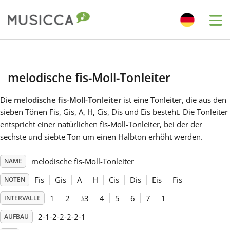
Me
Bahasa Indonesia
melodische fis-Moll-Tonleiter
Български
Die
melodische fis-Moll-Tonleiter
ist eine Tonleiter, die aus den
sieben Tönen Fis, Gis, A, H, Cis, Dis und Eis besteht. Die Tonleiter
Dansk
entspricht einer natürlichen fis-Moll-Tonleiter, bei der der
sechste und siebte Ton um einen Halbton erhöht werden.
Deutsch
melodische fis-Moll-Tonleiter
NAME
Fis
Gis
A
H
Cis
Dis
Eis
Fis
NOTEN
English
1
2
♭
3
4
5
6
7
1
INTERVALLE
2-1-2-2-2-2-1
AUFBAU
Español