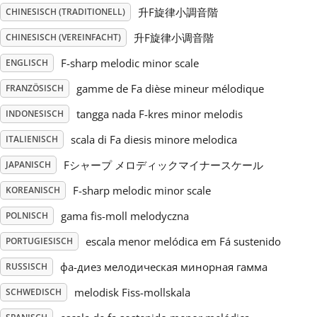
升F旋律小調音階
CHINESISCH (TRADITIONELL)
Русский
升F旋律小调音階
CHINESISCH (VEREINFACHT)
F-sharp melodic minor scale
ENGLISCH
Svenska
gamme de Fa dièse mineur mélodique
FRANZÖSISCH
tangga nada F-kres minor melodis
INDONESISCH
Tiếng Việt
scala di Fa diesis minore melodica
ITALIENISCH
Türkçe
Fシャープ メロディックマイナースケール
JAPANISCH
F-sharp melodic minor scale
KOREANISCH
Українська
gama fis-moll melodyczna
POLNISCH
escala menor melódica em Fá sustenido
PORTUGIESISCH
简体中文
фа-диез мелодическая минорная гамма
RUSSISCH
melodisk Fiss-mollskala
SCHWEDISCH
繁體中文