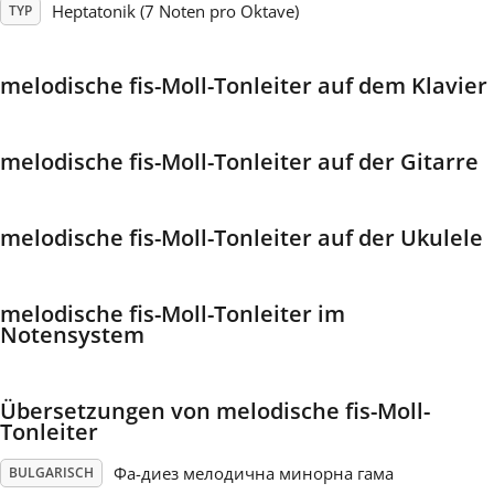
Heptatonik (7 Noten pro Oktave)
TYP
Français
melodische fis-Moll-Tonleiter auf dem Klavier
한국어
melodische fis-Moll-Tonleiter auf der Gitarre
हिन्दी
melodische fis-Moll-Tonleiter auf der Ukulele
Italiano
melodische fis-Moll-Tonleiter im
日本語
Notensystem
Polski
Übersetzungen von melodische fis-Moll-
Tonleiter
Português
Фа-диез мелодична минорна гама
BULGARISCH