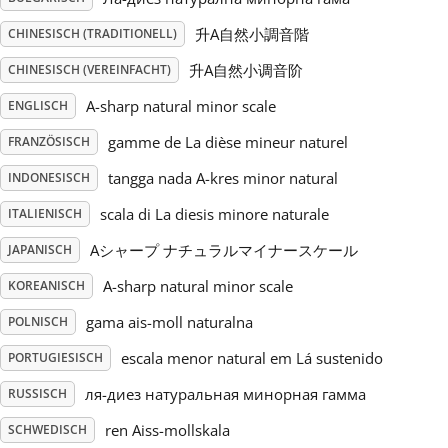
升A自然小調音階
CHINESISCH (TRADITIONELL)
Русский
升A自然小调音阶
CHINESISCH (VEREINFACHT)
Svenska
A-sharp natural minor scale
ENGLISCH
gamme de La dièse mineur naturel
FRANZÖSISCH
Tiếng Việt
tangga nada A-kres minor natural
INDONESISCH
scala di La diesis minore naturale
ITALIENISCH
Türkçe
Aシャープ ナチュラルマイナースケール
JAPANISCH
A-sharp natural minor scale
KOREANISCH
Українська
gama ais-moll naturalna
POLNISCH
escala menor natural em Lá sustenido
PORTUGIESISCH
简体中文
ля-диез натуральная минорная гамма
RUSSISCH
繁體中文
ren Aiss-mollskala
SCHWEDISCH