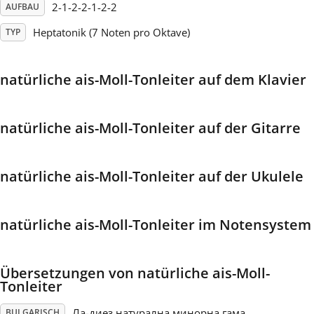
2-1-2-2-1-2-2
AUFBAU
Français
Heptatonik (7 Noten pro Oktave)
TYP
한국어
natürliche ais-Moll-Tonleiter auf dem Klavier
हिन्दी
natürliche ais-Moll-Tonleiter auf der Gitarre
Italiano
natürliche ais-Moll-Tonleiter auf der Ukulele
日本語
natürliche ais-Moll-Tonleiter im Notensystem
Polski
Übersetzungen von natürliche ais-Moll-
Tonleiter
Português
Ла-диез натурална минорна гама
BULGARISCH