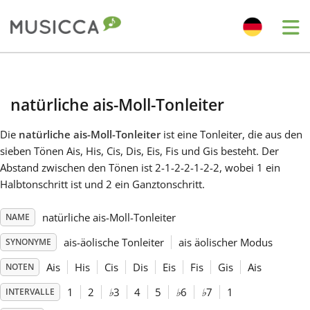
Me
Bahasa Indonesia
natürliche ais-Moll-Tonleiter
Български
Die
natürliche ais-Moll-Tonleiter
ist eine Tonleiter, die aus den
sieben Tönen Ais, His, Cis, Dis, Eis, Fis und Gis besteht. Der
Dansk
Abstand zwischen den Tönen ist 2-1-2-2-1-2-2, wobei 1 ein
Halbtonschritt ist und 2 ein Ganztonschritt.
Deutsch
natürliche ais-Moll-Tonleiter
NAME
ais-äolische Tonleiter
ais äolischer Modus
SYNONYME
English
Ais
His
Cis
Dis
Eis
Fis
Gis
Ais
NOTEN
1
2
♭
3
4
5
♭
6
♭
7
1
INTERVALLE
Español