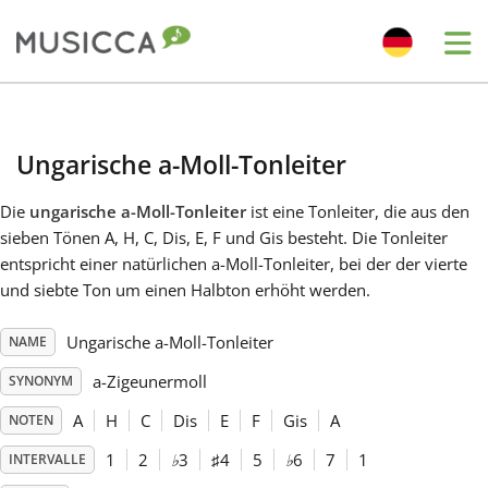
Me
Bahasa Indonesia
Ungarische a-Moll-Tonleiter
Български
Die
ungarische a-Moll-Tonleiter
ist eine Tonleiter, die aus den
sieben Tönen A, H, C, Dis, E, F und Gis besteht. Die Tonleiter
Dansk
entspricht einer natürlichen a-Moll-Tonleiter, bei der der vierte
und siebte Ton um einen Halbton erhöht werden.
Deutsch
Ungarische a-Moll-Tonleiter
NAME
a-Zigeunermoll
SYNONYM
English
A
H
C
Dis
E
F
Gis
A
NOTEN
1
2
♭
3
♯
4
5
♭
6
7
1
INTERVALLE
Español