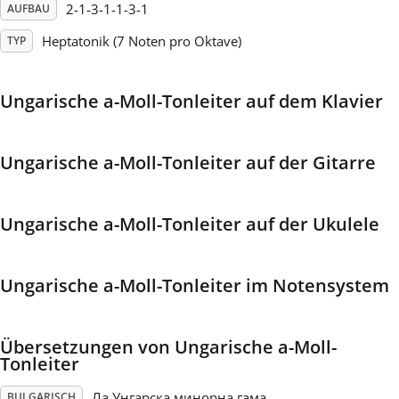
2-1-3-1-1-3-1
AUFBAU
Français
Heptatonik (7 Noten pro Oktave)
TYP
한국어
Ungarische a-Moll-Tonleiter auf dem Klavier
हिन्दी
Ungarische a-Moll-Tonleiter auf der Gitarre
Italiano
Ungarische a-Moll-Tonleiter auf der Ukulele
日本語
Ungarische a-Moll-Tonleiter im Notensystem
Polski
Übersetzungen von Ungarische a-Moll-
Tonleiter
Português
Ла Унгарска минорна гама
BULGARISCH