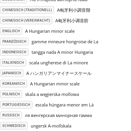
A匈牙利小調音階
CHINESISCH (TRADITIONELL)
Русский
A匈牙利小调音阶
CHINESISCH (VEREINFACHT)
Svenska
A Hungarian minor scale
ENGLISCH
gamme mineure hongroise de La
FRANZÖSISCH
Tiếng Việt
tangga nada A minor Hungaria
INDONESISCH
scala ungherese di La minore
ITALIENISCH
Türkçe
A ハンガリアンマイナースケール
JAPANISCH
A Hungarian minor scale
KOREANISCH
Українська
skala a węgierska mollowa
POLNISCH
escala húngara menor em Lá
PORTUGIESISCH
简体中文
ля венгерская минорная гамма
RUSSISCH
繁體中文
ungersk A-mollskala
SCHWEDISCH